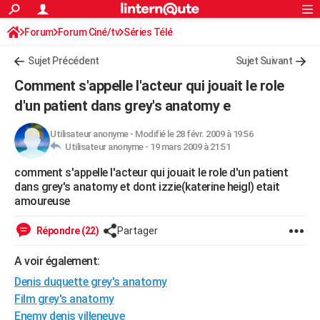
ACTUALITÉS
Forum
Forum Ciné/tv
Séries Télé
Connexion
S'inscrire
Rechercher
Société
Education
Villes
Politique
Faits Divers
Monde
+
SPORT
Sujet Précédent
Sujet Suivant
Football
Cyclisme
Forum
Coupe du monde 2026
Tennis
Rugby
CULTURE
Comment s'appelle l'acteur qui jouait le role
TNT
Cinéma
Musique
Programme TV
Streaming
Sorties cinéma
+
d'un patient dans grey's anatomy e
FINANCE
Impôts
Immobilier
Banque
Crédit
Retraite
Epargne
Risques naturels par ville
Assurance
AUTO
Utilisateur anonyme
-
Modifié le 28 févr. 2009 à 19:56
Utilisateur anonyme -
19 mars 2009 à 21:51
Réserver un essai
Berlines
Forum auto
Essais
Citadines
SUV
+
HIGH-TECH
comment s'appelle l'acteur qui jouait le role d'un patient
dans grey's anatomy et dont izzie(katerine heigl) etait
Meilleur smartphone
Ordinateurs
Guide high-tech
Mobiles
Internet
Jeux vidéo
+
BRICOLAGE
amoureuse
Aménagement intérieur
Cuisine
Jardinage
+
Forum
Extérieur
Salle de bains
Rangement
WEEK-END
Répondre (22)
Partager
Escapades
Expositions
Week-end nature
Guides de France
Patrimoine
Musées
+
LIFESTYLE
A voir également:
Bien-être
Mode
+
Art de vivre
Loisirs
Modes de vie
SANTE
Denis duquette grey's anatomy
Film grey's anatomy
Guide de la santé
Médicaments
+
Alimentation
Maladies
Sommeil
VOYAGE
Enemy denis villeneuve