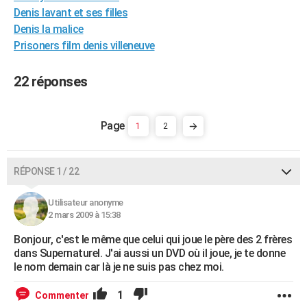
Denis lavant et ses filles
City break
Voyage de noces
Climat
Destinations
Voyage nature
Forum
+
PHOTO
Denis la malice
GUIDES D'ACHAT
Prisoners film denis villeneuve
BONS PLANS
22 réponses
CARTE DE VOEUX
Carte Bonne année
Carte Pâques
Carte de Noël
Carte Saint-Valentin
Carte d'anniversaire
1
2
DICTIONNAIRE
Biographies
Expressions
Dictionnaire
Citations
Proverbes
PROGRAMME TV
RÉPONSE 1 / 22
COPAINS D'AVANT
Utilisateur anonyme
Se connecter
Collèges
Universités
Service militaire
S'inscrire
Lycées
Primaires
Entreprises
Avis de recherche
AVIS DE DÉCÈS
2 mars 2009 à 15:38
FORUM
Bonjour, c'est le même que celui qui joue le père des 2 frères
dans Supernaturel. J'ai aussi un DVD où il joue, je te donne
Lifestyle
Sport
Television
Cinema
Bricolage
Culture
Auto
Voyage
le nom demain car là je ne suis pas chez moi.
1
Commenter