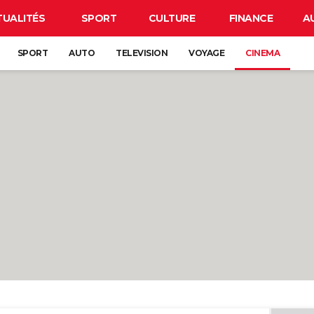
TUALITÉS
SPORT
CULTURE
FINANCE
A
SPORT
AUTO
TELEVISION
VOYAGE
CINEMA