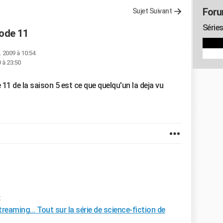
Foru
Sujet Suivant
Séries
sode 11
. 2009 à 10:54
9 à 23:50
 11 de la saison 5 est ce que quelqu'un la deja vu
x
treaming... Tout sur la série de science-fiction de