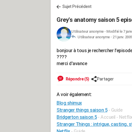
Sujet Précédent
Grey's anatomy saison 5 epi
Utilisateur anonyme
-
Modifié le 7 janv
Utilisateur anonyme -
21 janv. 200
bonjour à tous je rechercher l'episode
????
merci d'avance
Répondre (5)
Partager
A voir également:
Blog shimux
Stranger things saison 5
- Guide
Bridgerton saison 5
- Accueil - Netfli
Stranger Things : intrigue, casting, s
Netflix
- Guide