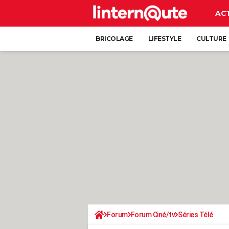
AC
BRICOLAGE
LIFESTYLE
CULTURE
Forum
Forum Ciné/tv
Séries Télé