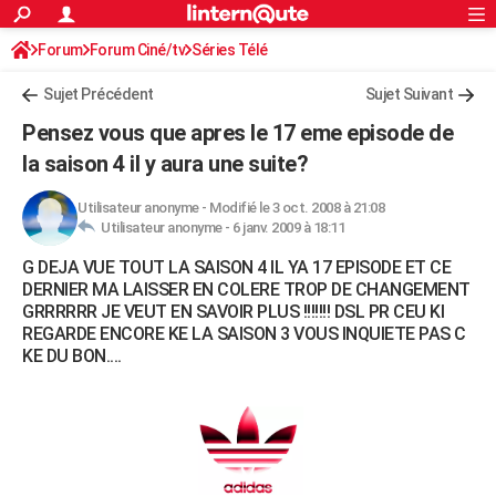
ACTUALITÉS
Forum
Forum Ciné/tv
Séries Télé
Connexion
S'inscrire
Rechercher
Société
Education
Villes
Politique
Faits Divers
Monde
+
SPORT
Sujet Précédent
Sujet Suivant
Football
Cyclisme
Forum
Coupe du monde 2026
Tennis
Rugby
CULTURE
Pensez vous que apres le 17 eme episode de
TNT
Cinéma
Musique
Programme TV
Streaming
Sorties cinéma
+
la saison 4 il y aura une suite?
FINANCE
Impôts
Immobilier
Banque
Crédit
Retraite
Epargne
Risques naturels par ville
Assurance
AUTO
Utilisateur anonyme
-
Modifié le 3 oct. 2008 à 21:08
Utilisateur anonyme -
6 janv. 2009 à 18:11
Réserver un essai
Berlines
Forum auto
Essais
Citadines
SUV
+
HIGH-TECH
G DEJA VUE TOUT LA SAISON 4 IL YA 17 EPISODE ET CE
DERNIER MA LAISSER EN COLERE TROP DE CHANGEMENT
Meilleur smartphone
Ordinateurs
Guide high-tech
Mobiles
Internet
Jeux vidéo
+
BRICOLAGE
GRRRRRR JE VEUT EN SAVOIR PLUS !!!!!!! DSL PR CEU KI
REGARDE ENCORE KE LA SAISON 3 VOUS INQUIETE PAS C
Aménagement intérieur
Cuisine
Jardinage
+
Forum
Extérieur
Salle de bains
Rangement
WEEK-END
KE DU BON....
Escapades
Expositions
Week-end nature
Guides de France
Patrimoine
Musées
+
LIFESTYLE
Bien-être
Mode
+
Art de vivre
Loisirs
Modes de vie
SANTE
Guide de la santé
Médicaments
+
Alimentation
Maladies
Sommeil
VOYAGE