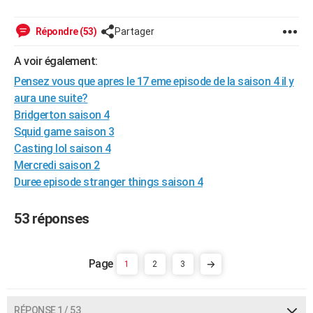
City break
Voyage de noces
Climat
Destinations
Voyage nature
Forum
+
PHOTO
Répondre (53)
Partager
GUIDES D'ACHAT
A voir également:
BONS PLANS
Pensez vous que apres le 17 eme episode de la saison 4 il y
aura une suite?
CARTE DE VOEUX
Bridgerton saison 4
Carte Bonne année
Carte Pâques
Carte de Noël
Carte Saint-Valentin
Carte d'anniversaire
DICTIONNAIRE
Squid game saison 3
Casting lol saison 4
Biographies
Expressions
Dictionnaire
Citations
Proverbes
PROGRAMME TV
Mercredi saison 2
Duree episode stranger things saison 4
COPAINS D'AVANT
Se connecter
Collèges
Universités
Service militaire
S'inscrire
Lycées
Primaires
Entreprises
Avis de recherche
AVIS DE DÉCÈS
53 réponses
FORUM
1
2
3
Lifestyle
Sport
Television
Cinema
Bricolage
Culture
Auto
Voyage
RÉPONSE 1 / 53