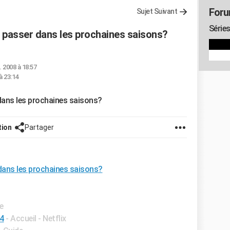
Foru
Sujet Suivant
Séries
se passer dans les prochaines saisons?
. 2008 à 18:57
à 23:14
r dans les prochaines saisons?
tion
Partager
r dans les prochaines saisons?
e
 4
- Accueil - Netflix