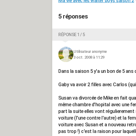
Ma vie avec les walter boys saison 2
5 réponses
RÉPONSE 1 / 5
Utilisateur anonyme
3 oct. 2008 à 11:29
Dans la saison 5 y'a un bon de 5 ans 
Gaby va avoir 2 filles avec Carlos (q
Susan va divorcée de Mike en fait qua
même chambre d'hopital avec une femme
part la suite elles vont régulierement 
voiture (l'une contre l'autre) et la fe
voiture avec Susan et a nouveau retr
pas trop !) c'est la raison pour laquell