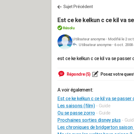
Sujet Précédent
Est ce ke kelkun c ce kil va 
Résolu
Utilisateur anonyme
-
Modifié le 2 oct
Utilisateur anonyme -
6 oct. 2008 
est ce ke kelkun c ce kil va se passe
Répondre (5)
Posez votre ques
A voir également:
Est ce ke kelkun c ce kil va se passe
Les saisons (film)
- Guide
Ou se passe zorro
- Guide
Prochaines sorties disney plus
- Guid
Les chroniques de bridgerton saison