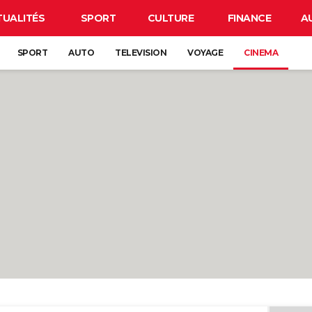
TUALITÉS
SPORT
CULTURE
FINANCE
A
SPORT
AUTO
TELEVISION
VOYAGE
CINEMA