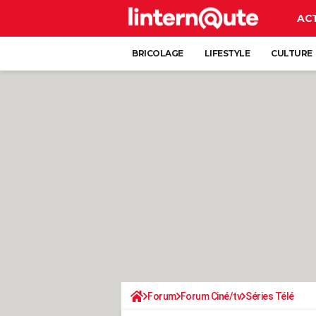
AC
BRICOLAGE
LIFESTYLE
CULTURE
Forum
Forum Ciné/tv
Séries Télé