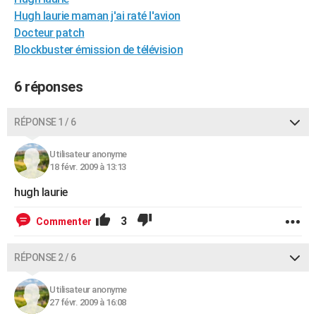
City break
Voyage de noces
Climat
Destinations
Voyage nature
Forum
+
Hugh laurie maman j'ai raté l'avion
PHOTO
Docteur patch
GUIDES D'ACHAT
Blockbuster émission de télévision
BONS PLANS
6 réponses
CARTE DE VOEUX
RÉPONSE 1 / 6
Carte Bonne année
Carte Pâques
Carte de Noël
Carte Saint-Valentin
Carte d'anniversaire
DICTIONNAIRE
Utilisateur anonyme
Biographies
Expressions
Dictionnaire
Citations
Proverbes
PROGRAMME TV
18 févr. 2009 à 13:13
COPAINS D'AVANT
hugh laurie
Se connecter
Collèges
Universités
Service militaire
S'inscrire
Lycées
Primaires
Entreprises
Avis de recherche
AVIS DE DÉCÈS
3
Commenter
FORUM
RÉPONSE 2 / 6
Lifestyle
Sport
Television
Cinema
Bricolage
Culture
Auto
Voyage
Utilisateur anonyme
27 févr. 2009 à 16:08