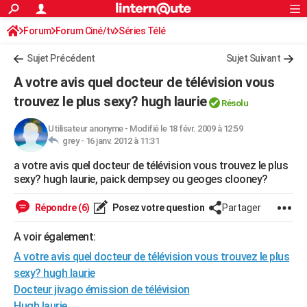
ACTUALITÉS
Forum
Forum Ciné/tv
Séries Télé
Connexion
S'inscrire
Rechercher
Société
Education
Villes
Politique
Faits Divers
Monde
+
SPORT
Sujet Précédent
Sujet Suivant
Football
Cyclisme
Forum
Coupe du monde 2026
Tennis
Rugby
CULTURE
A votre avis quel docteur de télévision vous
TNT
Cinéma
Musique
Programme TV
Streaming
Sorties cinéma
+
trouvez le plus sexy? hugh laurie
FINANCE
Résolu
Impôts
Immobilier
Banque
Crédit
Retraite
Epargne
Risques naturels par ville
Assurance
AUTO
Utilisateur anonyme
-
Modifié le 18 févr. 2009 à 12:59
grey -
16 janv. 2012 à 11:31
Réserver un essai
Berlines
Forum auto
Essais
Citadines
SUV
+
HIGH-TECH
a votre avis quel docteur de télévision vous trouvez le plus
sexy? hugh laurie, paick dempsey ou geoges clooney?
Meilleur smartphone
Ordinateurs
Guide high-tech
Mobiles
Internet
Jeux vidéo
+
BRICOLAGE
Répondre (6)
Posez votre question
Partager
Aménagement intérieur
Cuisine
Jardinage
+
Forum
Extérieur
Salle de bains
Rangement
WEEK-END
A voir également:
Escapades
Expositions
Week-end nature
Guides de France
Patrimoine
Musées
+
LIFESTYLE
A votre avis quel docteur de télévision vous trouvez le plus
Bien-être
Mode
+
Art de vivre
Loisirs
Modes de vie
SANTE
sexy? hugh laurie
Docteur jivago émission de télévision
Guide de la santé
Médicaments
+
Alimentation
Maladies
Sommeil
VOYAGE
Hugh laurie