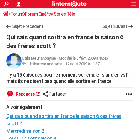
ACTUALITÉS
Forum
Forum Ciné/tv
Séries Télé
Connexion
S'inscrire
Rechercher
Société
Education
Villes
Politique
Faits Divers
Monde
+
SPORT
Sujet Précédent
Sujet Suivant
Football
Cyclisme
Forum
Coupe du monde 2026
Tennis
Rugby
CULTURE
Qui sais quand sortira en france la saison 6
TNT
Cinéma
Musique
Programme TV
Streaming
Sorties cinéma
+
des fréres scott ?
FINANCE
Impôts
Immobilier
Banque
Crédit
Retraite
Epargne
Risques naturels par ville
Assurance
AUTO
Utilisateur anonyme
-
Modifié le 5 févr. 2009 à 18:45
Utilisateur anonyme -
12 août 2009 à 11:37
Réserver un essai
Berlines
Forum auto
Essais
Citadines
SUV
+
HIGH-TECH
il y a 15 épisodes pour le moment sur emule-island en vsfr
mais ils ne disent pas quand elle sortira en france...
Meilleur smartphone
Ordinateurs
Guide high-tech
Mobiles
Internet
Jeux vidéo
+
BRICOLAGE
Répondre (2)
Partager
Aménagement intérieur
Cuisine
Jardinage
+
Forum
Extérieur
Salle de bains
Rangement
WEEK-END
A voir également:
Escapades
Expositions
Week-end nature
Guides de France
Patrimoine
Musées
+
LIFESTYLE
Qui sais quand sortira en france la saison 6 des fréres
Bien-être
Mode
+
Art de vivre
Loisirs
Modes de vie
SANTE
scott ?
Mercredi saison 2
Guide de la santé
Médicaments
+
Alimentation
Maladies
Sommeil
VOYAGE
Lol qui rit sort saison 4