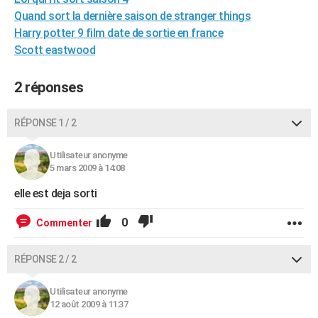
City break
Voyage de noces
Climat
Destinations
Voyage nature
Forum
+
Quand sort la dernière saison de stranger things
PHOTO
Harry potter 9 film date de sortie en france
GUIDES D'ACHAT
Scott eastwood
BONS PLANS
2 réponses
CARTE DE VOEUX
RÉPONSE 1 / 2
Carte Bonne année
Carte Pâques
Carte de Noël
Carte Saint-Valentin
Carte d'anniversaire
DICTIONNAIRE
Utilisateur anonyme
Biographies
Expressions
Dictionnaire
Citations
Proverbes
PROGRAMME TV
5 mars 2009 à 14:08
COPAINS D'AVANT
elle est deja sorti
Se connecter
Collèges
Universités
Service militaire
S'inscrire
Lycées
Primaires
Entreprises
Avis de recherche
AVIS DE DÉCÈS
0
Commenter
FORUM
RÉPONSE 2 / 2
Lifestyle
Sport
Television
Cinema
Bricolage
Culture
Auto
Voyage
Utilisateur anonyme
12 août 2009 à 11:37