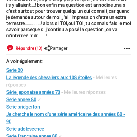
ils y allaient....! bon enfin ma question est annodine ,mais
City break
Voyage de noces
Climat
Destinations
Voyage nature
Forum
+
PHOTO
c'est surtout pour trouver quelqu'un qui connait,car quand
je demande autour de moi ,j'ai l'impression d'etre un extra
GUIDES D'ACHAT
terrestre...............! alors si TOI,oui TOI ,tu connais fais le moi
savoir parceque si j'continu a posé la question ,on va
BONS PLANS
m'interner! mdr........!
CARTE DE VOEUX
Répondre (13)
Partager
Carte Bonne année
Carte Pâques
Carte de Noël
Carte Saint-Valentin
Carte d'anniversaire
DICTIONNAIRE
A voir également:
Biographies
Expressions
Dictionnaire
Citations
Proverbes
PROGRAMME TV
Serie 80
La légende des chevaliers aux 108 étoiles
- Meilleures
COPAINS D'AVANT
réponses
Série japonaise années 70
- Meilleures réponses
Se connecter
Collèges
Universités
Service militaire
S'inscrire
Lycées
Primaires
Entreprises
Avis de recherche
AVIS DE DÉCÈS
Serie annee 80
✓
FORUM
Serie bridgerton
Je cherche le nom d'une série américaine des années 80 -
Lifestyle
Sport
Television
Cinema
Bricolage
Culture
Auto
Voyage
90
Serie adolescence
Serie francaise annee 80
✓