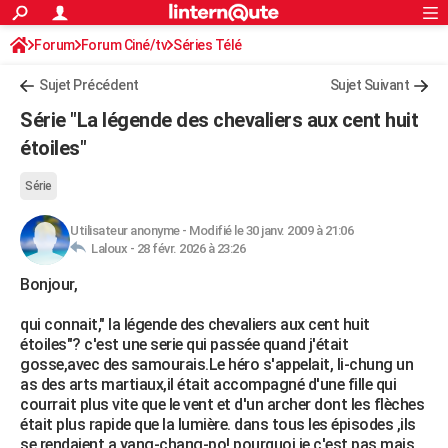
ACTUALITÉS
Forum
Forum Ciné/tv
Séries Télé
Connexion
S'inscrire
Rechercher
Société
Education
Villes
Politique
Faits Divers
Monde
+
SPORT
Sujet Précédent
Sujet Suivant
Football
Cyclisme
Forum
Coupe du monde 2026
Tennis
Rugby
CULTURE
Série "La légende des chevaliers aux cent huit
TNT
Cinéma
Musique
Programme TV
Streaming
Sorties cinéma
+
étoiles"
FINANCE
Impôts
Immobilier
Banque
Crédit
Retraite
Epargne
Risques naturels par ville
Assurance
AUTO
Série
Réserver un essai
Berlines
Forum auto
Essais
Citadines
SUV
+
HIGH-TECH
Utilisateur anonyme
-
Modifié le 30 janv. 2009 à 21:06
Laloux -
28 févr. 2026 à 23:26
Meilleur smartphone
Ordinateurs
Guide high-tech
Mobiles
Internet
Jeux vidéo
+
BRICOLAGE
Bonjour,
Aménagement intérieur
Cuisine
Jardinage
+
Forum
Extérieur
Salle de bains
Rangement
WEEK-END
qui connait," la légende des chevaliers aux cent huit
étoiles"? c'est une serie qui passée quand j'était
Escapades
Expositions
Week-end nature
Guides de France
Patrimoine
Musées
+
LIFESTYLE
gosse,avec des samourais.Le héro s'appelait, li-chung un
as des arts martiaux,il était accompagné d'une fille qui
Bien-être
Mode
+
Art de vivre
Loisirs
Modes de vie
SANTE
courrait plus vite que le vent et d'un archer dont les flèches
était plus rapide que la lumière. dans tous les épisodes ,ils
Guide de la santé
Médicaments
+
Alimentation
Maladies
Sommeil
VOYAGE
se rendaient a yang-chang-po! pourquoi je c'est pas mais