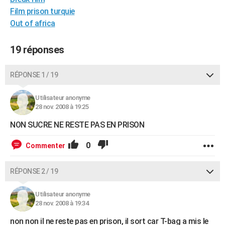
City break
Voyage de noces
Climat
Destinations
Voyage nature
Forum
+
Film prison turquie
PHOTO
Out of africa
GUIDES D'ACHAT
19 réponses
BONS PLANS
CARTE DE VOEUX
RÉPONSE 1 / 19
Carte Bonne année
Carte Pâques
Carte de Noël
Carte Saint-Valentin
Carte d'anniversaire
DICTIONNAIRE
Utilisateur anonyme
28 nov. 2008 à 19:25
Biographies
Expressions
Dictionnaire
Citations
Proverbes
PROGRAMME TV
NON SUCRE NE RESTE PAS EN PRISON
COPAINS D'AVANT
0
Commenter
Se connecter
Collèges
Universités
Service militaire
S'inscrire
Lycées
Primaires
Entreprises
Avis de recherche
AVIS DE DÉCÈS
RÉPONSE 2 / 19
FORUM
Lifestyle
Sport
Television
Cinema
Bricolage
Culture
Auto
Voyage
Utilisateur anonyme
28 nov. 2008 à 19:34
non non il ne reste pas en prison, il sort car T-bag a mis le