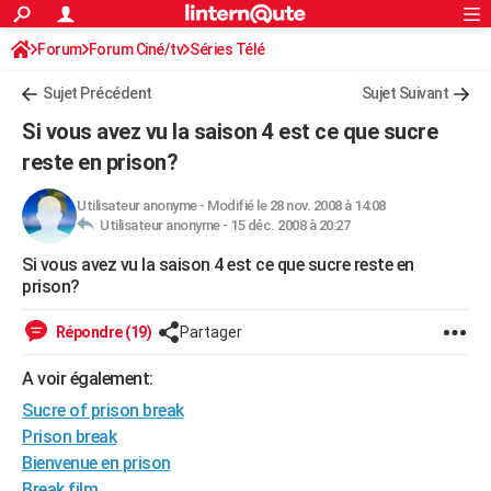
ACTUALITÉS
Forum
Forum Ciné/tv
Séries Télé
Connexion
S'inscrire
Rechercher
Société
Education
Villes
Politique
Faits Divers
Monde
+
SPORT
Sujet Précédent
Sujet Suivant
Football
Cyclisme
Forum
Coupe du monde 2026
Tennis
Rugby
CULTURE
Si vous avez vu la saison 4 est ce que sucre
TNT
Cinéma
Musique
Programme TV
Streaming
Sorties cinéma
+
reste en prison?
FINANCE
Impôts
Immobilier
Banque
Crédit
Retraite
Epargne
Risques naturels par ville
Assurance
AUTO
Utilisateur anonyme
-
Modifié le 28 nov. 2008 à 14:08
Utilisateur anonyme -
15 déc. 2008 à 20:27
Réserver un essai
Berlines
Forum auto
Essais
Citadines
SUV
+
HIGH-TECH
Si vous avez vu la saison 4 est ce que sucre reste en
prison?
Meilleur smartphone
Ordinateurs
Guide high-tech
Mobiles
Internet
Jeux vidéo
+
BRICOLAGE
Répondre (19)
Partager
Aménagement intérieur
Cuisine
Jardinage
+
Forum
Extérieur
Salle de bains
Rangement
WEEK-END
A voir également:
Escapades
Expositions
Week-end nature
Guides de France
Patrimoine
Musées
+
LIFESTYLE
Sucre of prison break
Bien-être
Mode
+
Art de vivre
Loisirs
Modes de vie
SANTE
Prison break
Bienvenue en prison
Guide de la santé
Médicaments
+
Alimentation
Maladies
Sommeil
VOYAGE
Break film