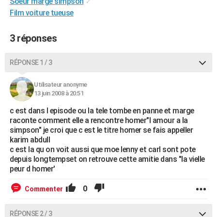
Soeur marge simpson
✓
City break
Voyage de noces
Climat
Destinations
Voyage nature
Forum
+
PHOTO
Film voiture tueuse
GUIDES D'ACHAT
3 réponses
BONS PLANS
RÉPONSE 1 / 3
CARTE DE VOEUX
Utilisateur anonyme
Carte Bonne année
Carte Pâques
Carte de Noël
Carte Saint-Valentin
Carte d'anniversaire
DICTIONNAIRE
13 juin 2008 à 20:51
Biographies
Expressions
Dictionnaire
Citations
Proverbes
PROGRAMME TV
c est dans l episode ou la tele tombe en panne et marge
raconte comment elle a rencontre homer"l amour a la
COPAINS D'AVANT
simpson" je croi que c est le titre homer se fais appeller
karim abdull
Se connecter
Collèges
Universités
Service militaire
S'inscrire
Lycées
Primaires
Entreprises
Avis de recherche
c est la qu on voit aussi que moe lenny et carl sont pote
AVIS DE DÉCÈS
depuis longtempset on retrouve cette amitie dans "la vielle
peur d homer'
FORUM
Lifestyle
Sport
Television
Cinema
Bricolage
Culture
Auto
Voyage
0
Commenter
RÉPONSE 2 / 3