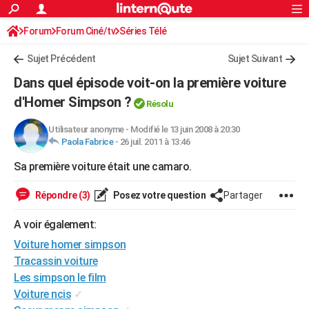
ACTUALITÉS
Forum
Forum Ciné/tv
Séries Télé
Connexion
S'inscrire
Rechercher
Société
Education
Villes
Politique
Faits Divers
Monde
+
SPORT
Sujet Précédent
Sujet Suivant
Football
Cyclisme
Forum
Coupe du monde 2026
Tennis
Rugby
CULTURE
Dans quel épisode voit-on la première voiture
TNT
Cinéma
Musique
Programme TV
Streaming
Sorties cinéma
+
d'Homer Simpson ?
FINANCE
Résolu
Impôts
Immobilier
Banque
Crédit
Retraite
Epargne
Risques naturels par ville
Assurance
AUTO
Utilisateur anonyme
-
Modifié le 13 juin 2008 à 20:30
Paola Fabrice
-
26 juil. 2011 à 13:46
Réserver un essai
Berlines
Forum auto
Essais
Citadines
SUV
+
HIGH-TECH
Sa première voiture était une camaro.
Meilleur smartphone
Ordinateurs
Guide high-tech
Mobiles
Internet
Jeux vidéo
+
BRICOLAGE
Répondre (3)
Posez votre question
Partager
Aménagement intérieur
Cuisine
Jardinage
+
Forum
Extérieur
Salle de bains
Rangement
WEEK-END
A voir également:
Escapades
Expositions
Week-end nature
Guides de France
Patrimoine
Musées
+
LIFESTYLE
Voiture homer simpson
Tracassin voiture
Bien-être
Mode
+
Art de vivre
Loisirs
Modes de vie
SANTE
Les simpson le film
Voiture ncis
✓
Guide de la santé
Médicaments
+
Alimentation
Maladies
Sommeil
VOYAGE