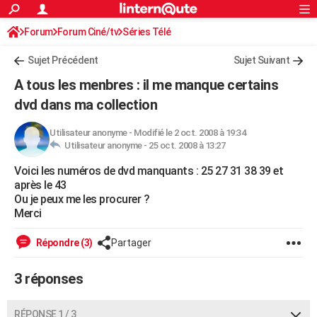
ACTUALITÉS
Forum
Forum Ciné/tv
Séries Télé
Connexion
S'inscrire
Rechercher
Société
Education
Villes
Politique
Faits Divers
Monde
+
SPORT
Sujet Précédent
Sujet Suivant
Football
Cyclisme
Forum
Coupe du monde 2026
Tennis
Rugby
CULTURE
A tous les menbres : il me manque certains
TNT
Cinéma
Musique
Programme TV
Streaming
Sorties cinéma
+
dvd dans ma collection
FINANCE
Impôts
Immobilier
Banque
Crédit
Retraite
Epargne
Risques naturels par ville
Assurance
AUTO
Utilisateur anonyme
-
Modifié le 2 oct. 2008 à 19:34
Utilisateur anonyme -
25 oct. 2008 à 13:27
Réserver un essai
Berlines
Forum auto
Essais
Citadines
SUV
+
HIGH-TECH
Voici les numéros de dvd manquants : 25 27 31 38 39 et
après le 43
Meilleur smartphone
Ordinateurs
Guide high-tech
Mobiles
Internet
Jeux vidéo
+
BRICOLAGE
Ou je peux me les procurer ?
Merci
Aménagement intérieur
Cuisine
Jardinage
+
Forum
Extérieur
Salle de bains
Rangement
WEEK-END
Répondre (3)
Partager
Escapades
Expositions
Week-end nature
Guides de France
Patrimoine
Musées
+
LIFESTYLE
Bien-être
Mode
+
Art de vivre
Loisirs
Modes de vie
3 réponses
SANTE
Guide de la santé
Médicaments
+
Alimentation
Maladies
Sommeil
VOYAGE
RÉPONSE 1 / 3