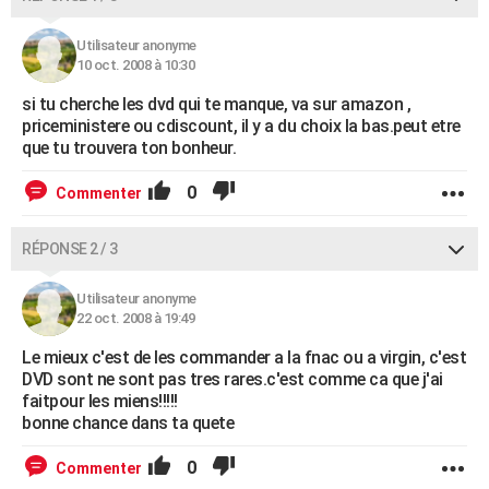
City break
Voyage de noces
Climat
Destinations
Voyage nature
Forum
+
PHOTO
Utilisateur anonyme
10 oct. 2008 à 10:30
GUIDES D'ACHAT
si tu cherche les dvd qui te manque, va sur amazon ,
BONS PLANS
priceministere ou cdiscount, il y a du choix la bas.peut etre
que tu trouvera ton bonheur.
CARTE DE VOEUX
0
Commenter
Carte Bonne année
Carte Pâques
Carte de Noël
Carte Saint-Valentin
Carte d'anniversaire
DICTIONNAIRE
Biographies
Expressions
Dictionnaire
Citations
Proverbes
PROGRAMME TV
RÉPONSE 2 / 3
COPAINS D'AVANT
Utilisateur anonyme
22 oct. 2008 à 19:49
Se connecter
Collèges
Universités
Service militaire
S'inscrire
Lycées
Primaires
Entreprises
Avis de recherche
AVIS DE DÉCÈS
Le mieux c'est de les commander a la fnac ou a virgin, c'est
DVD sont ne sont pas tres rares.c'est comme ca que j'ai
FORUM
faitpour les miens!!!!!
Lifestyle
Sport
Television
Cinema
Bricolage
Culture
Auto
Voyage
bonne chance dans ta quete
0
Commenter