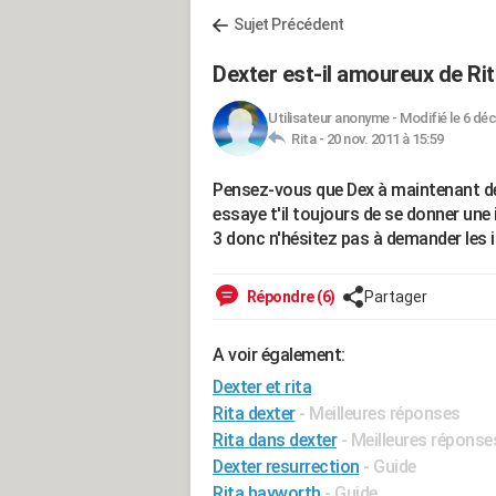
Sujet Précédent
Dexter est-il amoureux de Rit
Utilisateur anonyme
-
Modifié le 6 déc
Rita -
20 nov. 2011 à 15:59
Pensez-vous que Dex à maintenant de
essaye t'il toujours de se donner une
3 donc n'hésitez pas à demander les i
Répondre (6)
Partager
A voir également:
Dexter et rita
Rita dexter
- Meilleures réponses
Rita dans dexter
- Meilleures réponse
Dexter resurrection
- Guide
Rita hayworth
- Guide