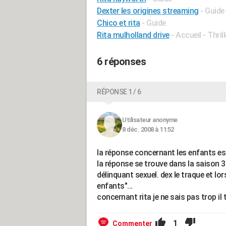
Dexter les origines streaming
- Guide
Chico et rita
- Guide
Rita mulholland drive
- Accueil - Thrill
6 réponses
RÉPONSE 1 / 6
Utilisateur anonyme
8 déc. 2008 à 11:52
la réponse concernant les enfants est 
la réponse se trouve dans la saison 3 q
délinquant sexuel. dex le traque et lor
enfants"...
concernant rita je ne sais pas trop il t
1
Commenter