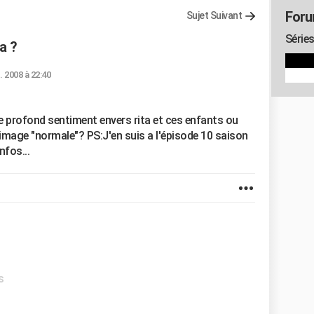
Foru
Sujet Suivant
Séries
a ?
. 2008 à 22:40
 profond sentiment envers rita et ces enfants ou
 image "normale"? PS:J'en suis a l'épisode 10 saison
nfos...
s