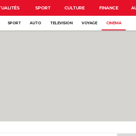
TUALITÉS
SPORT
CULTURE
FINANCE
A
SPORT
AUTO
TELEVISION
VOYAGE
CINEMA