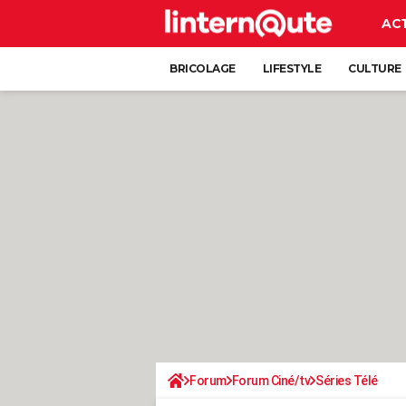
AC
BRICOLAGE
LIFESTYLE
CULTURE
Forum
Forum Ciné/tv
Séries Télé