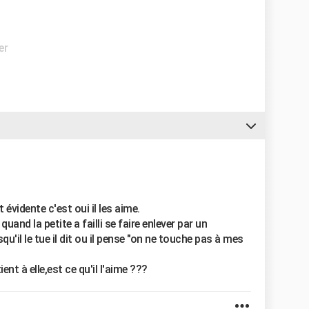
er
évidente c'est oui il les aime.
uand la petite a failli se faire enlever par un
squ'il le tue il dit ou il pense "on ne touche pas à mes
ient à elle,est ce qu'il l'aime ???