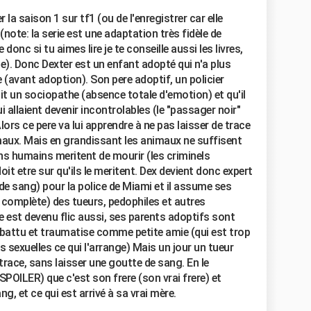
 la saison 1 sur tf1 (ou de l'enregistrer car elle
: (note: la serie est une adaptation très fidèle de
onc si tu aimes lire je te conseille aussi les livres,
e). Donc Dexter est un enfant adopté qui n'a plus
(avant adoption). Son pere adoptif, un policier
it un sociopathe (absence totale d'emotion) et qu'il
 allaient devenir incontrolables (le "passager noir"
rs ce pere va lui apprendre à ne pas laisser de trace
maux. Mais en grandissant les animaux ne suffisent
ains humains meritent de mourir (les criminels
oit etre sur qu'ils le meritent. Dex devient donc expert
de sang) pour la police de Miami et il assume ses
 complète) des tueurs, pedophiles et autres
 est devenu flic aussi, ses parents adoptifs sont
 battu et traumatise comme petite amie (qui est trop
 sexuelles ce qui l'arrange) Mais un jour un tueur
race, sans laisser une goutte de sang. En le
SPOILER) que c'est son frere (son vrai frere) et
g, et ce qui est arrivé à sa vrai mère.