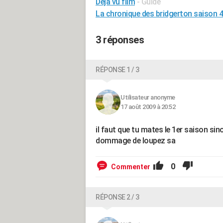
Déjà vu film
- Guide
La chronique des bridgerton saison 4
3 réponses
RÉPONSE 1 / 3
Utilisateur anonyme
17 août 2009 à 20:52
il faut que tu mates le 1er saison si
dommage de loupez sa
0
Commenter
RÉPONSE 2 / 3