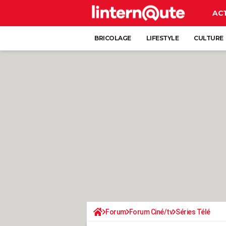
AC
BRICOLAGE
LIFESTYLE
CULTURE
Forum
Forum Ciné/tv
Séries Télé