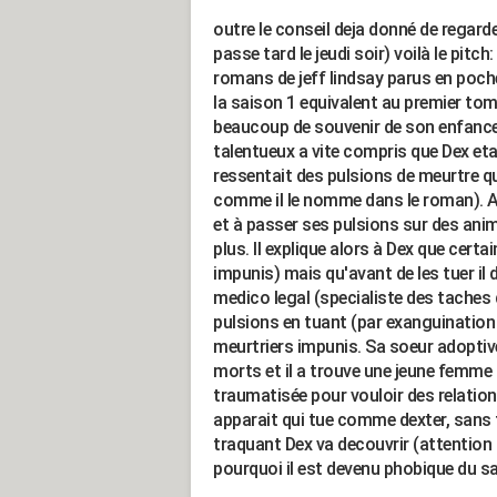
outre le conseil deja donné de regarder
passe tard le jeudi soir) voilà le pitch
romans de jeff lindsay parus en poche d
la saison 1 equivalent au premier tom
beaucoup de souvenir de son enfance 
talentueux a vite compris que Dex eta
ressentait des pulsions de meurtre qui
comme il le nomme dans le roman). Alo
et à passer ses pulsions sur des ani
plus. Il explique alors à Dex que cert
impunis) mais qu'avant de les tuer il d
medico legal (specialiste des taches 
pulsions en tuant (par exanguination
meurtriers impunis. Sa soeur adoptive
morts et il a trouve une jeune femme
traumatisée pour vouloir des relations
apparait qui tue comme dexter, sans t
traquant Dex va decouvrir (attention 
pourquoi il est devenu phobique du san