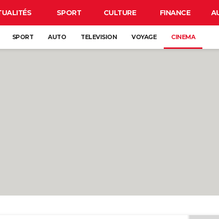
TUALITÉS
SPORT
CULTURE
FINANCE
A
SPORT
AUTO
TELEVISION
VOYAGE
CINEMA