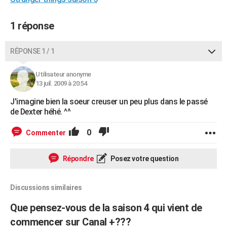
City break
Voyage de noces
Climat
Destinations
Voyage nature
Forum
+
PHOTO
1 réponse
GUIDES D'ACHAT
RÉPONSE 1 / 1
BONS PLANS
CARTE DE VOEUX
Utilisateur anonyme
13 juil. 2009 à 20:54
Carte Bonne année
Carte Pâques
Carte de Noël
Carte Saint-Valentin
Carte d'anniversaire
DICTIONNAIRE
J'imagine bien la soeur creuser un peu plus dans le passé
de Dexter héhé. ^^
Biographies
Expressions
Dictionnaire
Citations
Proverbes
PROGRAMME TV
0
Commenter
COPAINS D'AVANT
Se connecter
Collèges
Universités
Service militaire
S'inscrire
Lycées
Primaires
Entreprises
Avis de recherche
AVIS DE DÉCÈS
Répondre
Posez votre question
FORUM
Discussions similaires
Lifestyle
Sport
Television
Cinema
Bricolage
Culture
Auto
Voyage
Que pensez-vous de la saison 4 qui vient de
commencer sur Canal +???