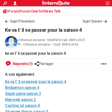
ACTUALITÉS
Forum
Forum Ciné/tv
Séries Télé
Connexion
S'inscrire
Rechercher
Société
Education
Villes
Politique
Faits Divers
Monde
+
SPORT
Sujet Précédent
Sujet Suivant
Football
Cyclisme
Forum
Coupe du monde 2026
Tennis
Rugby
CULTURE
Ke va t' il se passer pour la saison 4
TNT
Cinéma
Musique
Programme TV
Streaming
Sorties cinéma
+
FINANCE
Utilisateur anonyme
-
Modifié le 5 juil. 2009 à 20:21
Utilisateur anonyme -
13 juil. 2009 à 20:54
Impôts
Immobilier
Banque
Crédit
Retraite
Epargne
Risques naturels par ville
Assurance
AUTO
ke va t' il se passer pour la saison 4
Réserver un essai
Berlines
Forum auto
Essais
Citadines
SUV
+
HIGH-TECH
Répondre (1)
Partager
Meilleur smartphone
Ordinateurs
Guide high-tech
Mobiles
Internet
Jeux vidéo
+
BRICOLAGE
A voir également:
Aménagement intérieur
Cuisine
Jardinage
+
Forum
Extérieur
Salle de bains
Rangement
WEEK-END
Ke va t' il se passer pour la saison 4
Escapades
Expositions
Week-end nature
Guides de France
Patrimoine
Musées
+
Bridgerton saison 4
LIFESTYLE
Squid game saison 3
Bien-être
Mode
+
Art de vivre
Loisirs
Modes de vie
SANTE
Mercredi saison 2
Casting lol saison 4
Guide de la santé
Médicaments
+
Alimentation
Maladies
Sommeil
VOYAGE
Stranger things saison 5