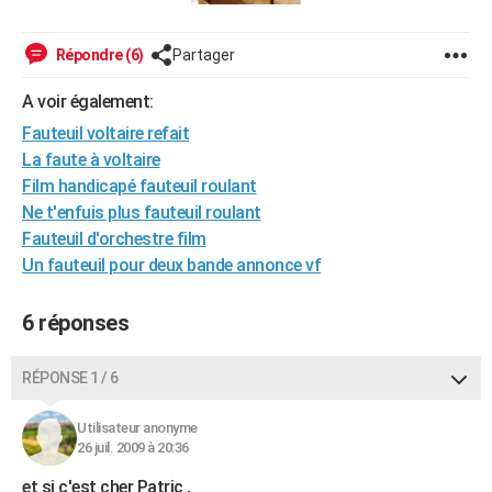
City break
Voyage de noces
Climat
Destinations
Voyage nature
Forum
+
PHOTO
Répondre (6)
Partager
GUIDES D'ACHAT
A voir également:
BONS PLANS
Fauteuil voltaire refait
La faute à voltaire
CARTE DE VOEUX
Film handicapé fauteuil roulant
Carte Bonne année
Carte Pâques
Carte de Noël
Carte Saint-Valentin
Carte d'anniversaire
DICTIONNAIRE
Ne t'enfuis plus fauteuil roulant
Fauteuil d'orchestre film
Biographies
Expressions
Dictionnaire
Citations
Proverbes
PROGRAMME TV
Un fauteuil pour deux bande annonce vf
COPAINS D'AVANT
6 réponses
Se connecter
Collèges
Universités
Service militaire
S'inscrire
Lycées
Primaires
Entreprises
Avis de recherche
AVIS DE DÉCÈS
RÉPONSE 1 / 6
FORUM
Lifestyle
Sport
Television
Cinema
Bricolage
Culture
Auto
Voyage
Utilisateur anonyme
26 juil. 2009 à 20:36
et si c'est cher Patric ,