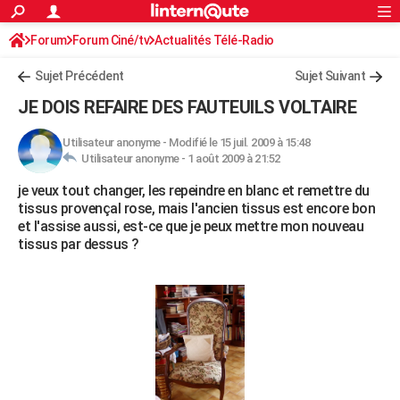
ACTUALITÉS
Forum
Forum Ciné/tv
Actualités Télé-Radio
Connexion
S'inscrire
Rechercher
Société
Education
Villes
Politique
Faits Divers
Monde
+
SPORT
Sujet Précédent
Sujet Suivant
Football
Cyclisme
Forum
Coupe du monde 2026
Tennis
Rugby
CULTURE
JE DOIS REFAIRE DES FAUTEUILS VOLTAIRE
TNT
Cinéma
Musique
Programme TV
Streaming
Sorties cinéma
+
FINANCE
Utilisateur anonyme
-
Modifié le 15 juil. 2009 à 15:48
Utilisateur anonyme -
1 août 2009 à 21:52
Impôts
Immobilier
Banque
Crédit
Retraite
Epargne
Risques naturels par ville
Assurance
AUTO
je veux tout changer, les repeindre en blanc et remettre du
Réserver un essai
Berlines
Forum auto
Essais
Citadines
SUV
+
HIGH-TECH
tissus provençal rose, mais l'ancien tissus est encore bon
et l'assise aussi, est-ce que je peux mettre mon nouveau
Meilleur smartphone
Ordinateurs
Guide high-tech
Mobiles
Internet
Jeux vidéo
+
BRICOLAGE
tissus par dessus ?
Aménagement intérieur
Cuisine
Jardinage
+
Forum
Extérieur
Salle de bains
Rangement
WEEK-END
Escapades
Expositions
Week-end nature
Guides de France
Patrimoine
Musées
+
LIFESTYLE
Bien-être
Mode
+
Art de vivre
Loisirs
Modes de vie
SANTE
Guide de la santé
Médicaments
+
Alimentation
Maladies
Sommeil
VOYAGE