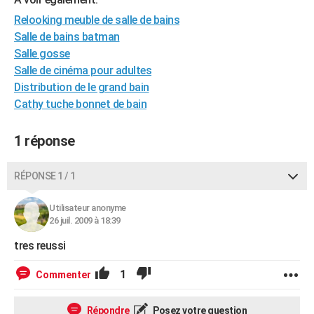
City break
Voyage de noces
Climat
Destinations
Voyage nature
Forum
+
PHOTO
Relooking meuble de salle de bains
Salle de bains batman
GUIDES D'ACHAT
Salle gosse
Salle de cinéma pour adultes
BONS PLANS
Distribution de le grand bain
CARTE DE VOEUX
Cathy tuche bonnet de bain
Carte Bonne année
Carte Pâques
Carte de Noël
Carte Saint-Valentin
Carte d'anniversaire
DICTIONNAIRE
1 réponse
Biographies
Expressions
Dictionnaire
Citations
Proverbes
PROGRAMME TV
RÉPONSE 1 / 1
COPAINS D'AVANT
Utilisateur anonyme
Se connecter
Collèges
Universités
Service militaire
S'inscrire
Lycées
Primaires
Entreprises
Avis de recherche
AVIS DE DÉCÈS
26 juil. 2009 à 18:39
FORUM
tres reussi
Lifestyle
Sport
Television
Cinema
Bricolage
Culture
Auto
Voyage
1
Commenter
Répondre
Posez votre question