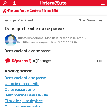
ACTUALITÉS
Forum
Forum Ciné/tv
Séries Télé
Connexion
S'inscrire
Rechercher
Société
Education
Villes
Politique
Faits Divers
Monde
+
SPORT
Sujet Précédent
Sujet Suivant
Football
Cyclisme
Forum
Coupe du monde 2026
Tennis
Rugby
CULTURE
Dans quelle ville ca se passe
TNT
Cinéma
Musique
Programme TV
Streaming
Sorties cinéma
+
FINANCE
Utilisateur anonyme
-
Modifié le 19 sept. 2009 à 20:02
Utilisateur anonyme -
16 août 2010 à 12:19
Impôts
Immobilier
Banque
Crédit
Retraite
Epargne
Risques naturels par ville
Assurance
AUTO
Dans quelle ville ca se passe
Réserver un essai
Berlines
Forum auto
Essais
Citadines
SUV
+
HIGH-TECH
Répondre (2)
Partager
Meilleur smartphone
Ordinateurs
Guide high-tech
Mobiles
Internet
Jeux vidéo
+
BRICOLAGE
A voir également:
Aménagement intérieur
Cuisine
Jardinage
+
Forum
Extérieur
Salle de bains
Rangement
WEEK-END
Dans quelle ville se passe
Escapades
Expositions
Week-end nature
Guides de France
Patrimoine
Musées
+
Un indien dans la ville
LIFESTYLE
Ou se passe zorro
Bien-être
Mode
+
Art de vivre
Loisirs
Modes de vie
SANTE
Deux hommes dans la ville
Film ville qui se deplace
Guide de la santé
Médicaments
+
Alimentation
Maladies
Sommeil
VOYAGE
Quand se passe ballerina