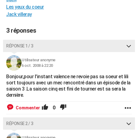
City break
Voyage de noces
Climat
Destinations
Voyage nature
Forum
+
Les yeux du coeur
PHOTO
Jack villeray
GUIDES D'ACHAT
3 réponses
BONS PLANS
CARTE DE VOEUX
RÉPONSE 1 / 3
Carte Bonne année
Carte Pâques
Carte de Noël
Carte Saint-Valentin
Carte d'anniversaire
DICTIONNAIRE
Utilisateur anonyme
6 oct. 2008 à 22:20
Biographies
Expressions
Dictionnaire
Citations
Proverbes
PROGRAMME TV
Bonjour,pour l'instant valence ne revoie pas sa soeur et lili
COPAINS D'AVANT
sort toujours avec un mec rencontré dans un épisode de la
saison 3 .La saison cinq est fini de tourner est sa sera la
Se connecter
Collèges
Universités
Service militaire
S'inscrire
Lycées
Primaires
Entreprises
Avis de recherche
dernière.
AVIS DE DÉCÈS
FORUM
0
Commenter
Lifestyle
Sport
Television
Cinema
Bricolage
Culture
Auto
Voyage
RÉPONSE 2 / 3
Utilisateur anonyme