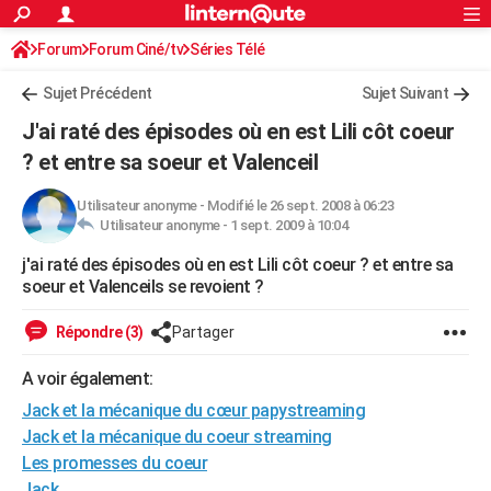
ACTUALITÉS
Forum
Forum Ciné/tv
Séries Télé
Connexion
S'inscrire
Rechercher
Société
Education
Villes
Politique
Faits Divers
Monde
+
SPORT
Sujet Précédent
Sujet Suivant
Football
Cyclisme
Forum
Coupe du monde 2026
Tennis
Rugby
CULTURE
J'ai raté des épisodes où en est Lili côt coeur
TNT
Cinéma
Musique
Programme TV
Streaming
Sorties cinéma
+
? et entre sa soeur et Valenceil
FINANCE
Impôts
Immobilier
Banque
Crédit
Retraite
Epargne
Risques naturels par ville
Assurance
AUTO
Utilisateur anonyme
-
Modifié le 26 sept. 2008 à 06:23
Utilisateur anonyme -
1 sept. 2009 à 10:04
Réserver un essai
Berlines
Forum auto
Essais
Citadines
SUV
+
HIGH-TECH
j'ai raté des épisodes où en est Lili côt coeur ? et entre sa
soeur et Valenceils se revoient ?
Meilleur smartphone
Ordinateurs
Guide high-tech
Mobiles
Internet
Jeux vidéo
+
BRICOLAGE
Répondre (3)
Partager
Aménagement intérieur
Cuisine
Jardinage
+
Forum
Extérieur
Salle de bains
Rangement
WEEK-END
A voir également:
Escapades
Expositions
Week-end nature
Guides de France
Patrimoine
Musées
+
LIFESTYLE
Jack et la mécanique du cœur papystreaming
Bien-être
Mode
+
Art de vivre
Loisirs
Modes de vie
SANTE
Jack et la mécanique du coeur streaming
Les promesses du coeur
Guide de la santé
Médicaments
+
Alimentation
Maladies
Sommeil
VOYAGE
Jack