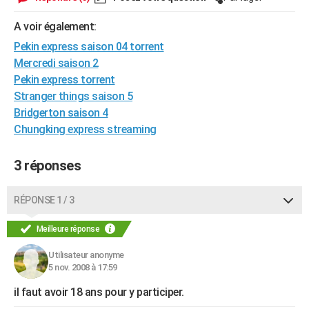
City break
Voyage de noces
Climat
Destinations
Voyage nature
Forum
+
PHOTO
A voir également:
GUIDES D'ACHAT
Pekin express saison 04 torrent
Mercredi saison 2
BONS PLANS
Pekin express torrent
Stranger things saison 5
CARTE DE VOEUX
Bridgerton saison 4
Carte Bonne année
Carte Pâques
Carte de Noël
Carte Saint-Valentin
Carte d'anniversaire
DICTIONNAIRE
Chungking express streaming
Biographies
Expressions
Dictionnaire
Citations
Proverbes
PROGRAMME TV
3 réponses
COPAINS D'AVANT
RÉPONSE 1 / 3
Se connecter
Collèges
Universités
Service militaire
S'inscrire
Lycées
Primaires
Entreprises
Avis de recherche
AVIS DE DÉCÈS
Meilleure réponse
FORUM
Utilisateur anonyme
Lifestyle
Sport
Television
Cinema
Bricolage
Culture
Auto
Voyage
5 nov. 2008 à 17:59
il faut avoir 18 ans pour y participer.