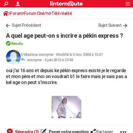
ACTUALITÉS
Forum
Forum Ciné/tv
Télé réalité
Connexion
S'inscrire
Rechercher
Société
Education
Villes
Politique
Faits Divers
Monde
+
SPORT
Sujet Précédent
Sujet Suivant
Football
Cyclisme
Forum
Coupe du monde 2026
Tennis
Rugby
CULTURE
A quel age peut-on s incrire a pékin express ?
TNT
Cinéma
Musique
Programme TV
Streaming
Sorties cinéma
+
FINANCE
Résolu
Impôts
Immobilier
Banque
Crédit
Retraite
Epargne
Risques naturels par ville
Assurance
Utilisateur anonyme
-
Modifié le 5 nov. 2008 à 13:47
AUTO
anonyme -
6 juin 2012 à 23:58
Réserver un essai
Berlines
Forum auto
Essais
Citadines
SUV
+
HIGH-TECH
oui j'ai 16 ans et depuis ke pékin express existe je le regarde
et mon père et moi on voudrait b1 le faire mais je sais pas a
Meilleur smartphone
Ordinateurs
Guide high-tech
Mobiles
Internet
Jeux vidéo
+
BRICOLAGE
kel age on peut s'inscrire.
Aménagement intérieur
Cuisine
Jardinage
+
Forum
Extérieur
Salle de bains
Rangement
WEEK-END
Escapades
Expositions
Week-end nature
Guides de France
Patrimoine
Musées
+
LIFESTYLE
Bien-être
Mode
+
Art de vivre
Loisirs
Modes de vie
SANTE
Guide de la santé
Médicaments
+
Alimentation
Maladies
Sommeil
VOYAGE
Répondre (3)
Posez votre question
Partager