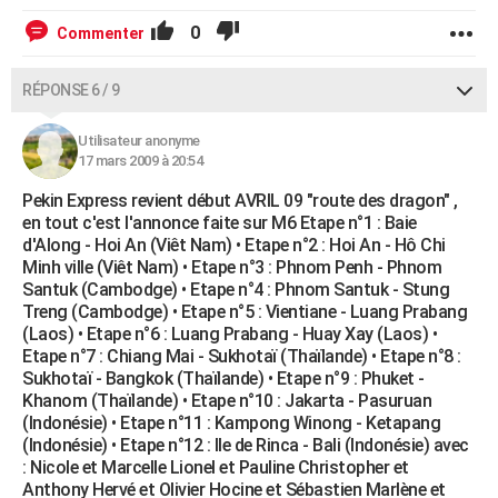
0
Commenter
RÉPONSE 6 / 9
Utilisateur anonyme
17 mars 2009 à 20:54
Pekin Express revient début AVRIL 09 "route des dragon" ,
en tout c'est l'annonce faite sur M6 Etape n°1 : Baie
d'Along - Hoi An (Viêt Nam) • Etape n°2 : Hoi An - Hô Chi
Minh ville (Viêt Nam) • Etape n°3 : Phnom Penh - Phnom
Santuk (Cambodge) • Etape n°4 : Phnom Santuk - Stung
Treng (Cambodge) • Etape n°5 : Vientiane - Luang Prabang
(Laos) • Etape n°6 : Luang Prabang - Huay Xay (Laos) •
Etape n°7 : Chiang Mai - Sukhotaï (Thaïlande) • Etape n°8 :
Sukhotaï - Bangkok (Thaïlande) • Etape n°9 : Phuket -
Khanom (Thaïlande) • Etape n°10 : Jakarta - Pasuruan
(Indonésie) • Etape n°11 : Kampong Winong - Ketapang
(Indonésie) • Etape n°12 : Ile de Rinca - Bali (Indonésie) avec
: Nicole et Marcelle Lionel et Pauline Christopher et
Anthony Hervé et Olivier Hocine et Sébastien Marlène et