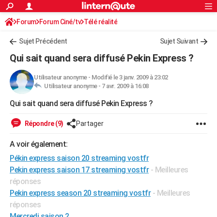
ACTUALITÉS
Forum
Forum Ciné/tv
Télé réalité
Connexion
S'inscrire
Rechercher
Société
Education
Villes
Politique
Faits Divers
Monde
+
SPORT
Sujet Précédent
Sujet Suivant
Football
Cyclisme
Forum
Coupe du monde 2026
Tennis
Rugby
CULTURE
Qui sait quand sera diffusé Pekin Express ?
TNT
Cinéma
Musique
Programme TV
Streaming
Sorties cinéma
+
FINANCE
Utilisateur anonyme
-
Modifié le 3 janv. 2009 à 23:02
Utilisateur anonyme -
7 avr. 2009 à 16:08
Impôts
Immobilier
Banque
Crédit
Retraite
Epargne
Risques naturels par ville
Assurance
AUTO
Qui sait quand sera diffusé Pekin Express ?
Réserver un essai
Berlines
Forum auto
Essais
Citadines
SUV
+
HIGH-TECH
Répondre (9)
Partager
Meilleur smartphone
Ordinateurs
Guide high-tech
Mobiles
Internet
Jeux vidéo
+
BRICOLAGE
A voir également:
Aménagement intérieur
Cuisine
Jardinage
+
Forum
Extérieur
Salle de bains
Rangement
WEEK-END
Pékin express saison 20 streaming vostfr
Escapades
Expositions
Week-end nature
Guides de France
Patrimoine
Musées
+
Pekin express saison 17 streaming vostfr
- Meilleures
LIFESTYLE
réponses
Bien-être
Mode
+
Art de vivre
Loisirs
Modes de vie
SANTE
Pekin express season 20 streaming vostfr
- Meilleures
réponses
Guide de la santé
Médicaments
+
Alimentation
Maladies
Sommeil
VOYAGE
Mercredi saison 2