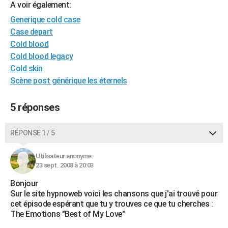
A voir également:
City break
Voyage de noces
Climat
Destinations
Voyage nature
Forum
+
PHOTO
Generique cold case
Case depart
GUIDES D'ACHAT
Cold blood
BONS PLANS
Cold blood legacy
Cold skin
CARTE DE VOEUX
Scène post générique les éternels
Carte Bonne année
Carte Pâques
Carte de Noël
Carte Saint-Valentin
Carte d'anniversaire
DICTIONNAIRE
5 réponses
Biographies
Expressions
Dictionnaire
Citations
Proverbes
PROGRAMME TV
RÉPONSE 1 / 5
COPAINS D'AVANT
Se connecter
Collèges
Universités
Service militaire
S'inscrire
Lycées
Primaires
Entreprises
Avis de recherche
Utilisateur anonyme
AVIS DE DÉCÈS
23 sept. 2008 à 20:03
FORUM
Bonjour
Sur le site hypnoweb voici les chansons que j'ai trouvé pour
Lifestyle
Sport
Television
Cinema
Bricolage
Culture
Auto
Voyage
cet épisode espérant que tu y trouves ce que tu cherches :
The Emotions "Best of My Love"