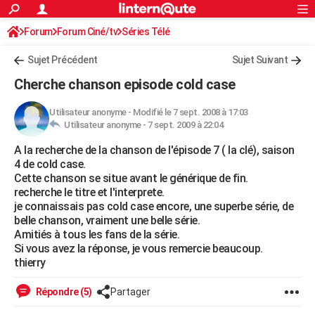
ACTUALITÉS
Forum
Forum Ciné/tv
Séries Télé
Connexion
S'inscrire
Rechercher
Société
Education
Villes
Politique
Faits Divers
Monde
+
SPORT
Sujet Précédent
Sujet Suivant
Football
Cyclisme
Forum
Coupe du monde 2026
Tennis
Rugby
CULTURE
Cherche chanson episode cold case
TNT
Cinéma
Musique
Programme TV
Streaming
Sorties cinéma
+
FINANCE
Utilisateur anonyme
-
Modifié le 7 sept. 2008 à 17:03
Utilisateur anonyme -
7 sept. 2009 à 22:04
Impôts
Immobilier
Banque
Crédit
Retraite
Epargne
Risques naturels par ville
Assurance
AUTO
A la recherche de la chanson de l'épisode 7 ( la clé), saison
Réserver un essai
Berlines
Forum auto
Essais
Citadines
SUV
+
HIGH-TECH
4 de cold case.
Cette chanson se situe avant le générique de fin.
Meilleur smartphone
Ordinateurs
Guide high-tech
Mobiles
Internet
Jeux vidéo
+
BRICOLAGE
recherche le titre et l'interprete.
je connaissais pas cold case encore, une superbe série, de
Aménagement intérieur
Cuisine
Jardinage
+
Forum
Extérieur
Salle de bains
Rangement
WEEK-END
belle chanson, vraiment une belle série.
Amitiés à tous les fans de la série.
Escapades
Expositions
Week-end nature
Guides de France
Patrimoine
Musées
+
LIFESTYLE
Si vous avez la réponse, je vous remercie beaucoup.
thierry
Bien-être
Mode
+
Art de vivre
Loisirs
Modes de vie
SANTE
Répondre (5)
Partager
Guide de la santé
Médicaments
+
Alimentation
Maladies
Sommeil
VOYAGE