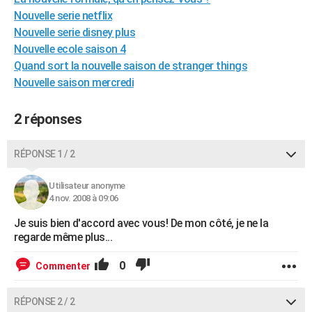
City break
Voyage de noces
Climat
Destinations
Voyage nature
Forum
+
Nouvelle serie netflix
PHOTO
Nouvelle serie disney plus
GUIDES D'ACHAT
Nouvelle ecole saison 4
Quand sort la nouvelle saison de stranger things
BONS PLANS
Nouvelle saison mercredi
CARTE DE VOEUX
2 réponses
Carte Bonne année
Carte Pâques
Carte de Noël
Carte Saint-Valentin
Carte d'anniversaire
DICTIONNAIRE
RÉPONSE 1 / 2
Biographies
Expressions
Dictionnaire
Citations
Proverbes
PROGRAMME TV
COPAINS D'AVANT
Utilisateur anonyme
4 nov. 2008 à 09:06
Se connecter
Collèges
Universités
Service militaire
S'inscrire
Lycées
Primaires
Entreprises
Avis de recherche
AVIS DE DÉCÈS
Je suis bien d'accord avec vous! De mon côté, je ne la
regarde même plus...
FORUM
0
Commenter
Lifestyle
Sport
Television
Cinema
Bricolage
Culture
Auto
Voyage
RÉPONSE 2 / 2