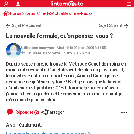
ACTUALITÉS
Forum
Forum Ciné/tv
Actualités Télé-Radio
Connexion
S'inscrire
Rechercher
Société
Education
Villes
Politique
Faits Divers
Monde
+
SPORT
Sujet Précédent
Sujet Suivant
Football
Cyclisme
Forum
Coupe du monde 2026
Tennis
Rugby
CULTURE
La nouvelle formule, qu'en pensez-vous ?
TNT
Cinéma
Musique
Programme TV
Streaming
Sorties cinéma
+
FINANCE
Utilisateur anonyme
-
Modifié le 28 oct. 2008 à 16:55
Utilisateur anonyme -
7 janv. 2009 à 23:00
Impôts
Immobilier
Banque
Crédit
Retraite
Epargne
Risques naturels par ville
Assurance
AUTO
Depuis septembre, je trouve la Méthode Cauet de moins en
Réserver un essai
Berlines
Forum auto
Essais
Citadines
SUV
+
HIGH-TECH
moins intéressante. Cauet devient de plus en plus bavard,
les invités c'est du n'importe quoi, Arnaud Gidoin je me
Meilleur smartphone
Ordinateurs
Guide high-tech
Mobiles
Internet
Jeux vidéo
+
BRICOLAGE
demande ce qu'il vient y faire ! Bref, je crois que la baisse
d'audience est justifiée. C'est dommage parce qu'avant
Aménagement intérieur
Cuisine
Jardinage
+
Forum
Extérieur
Salle de bains
Rangement
WEEK-END
j'aimais bien regarder cette émission mais maintenant je
m'ennuie de plus en plus.
Escapades
Expositions
Week-end nature
Guides de France
Patrimoine
Musées
+
LIFESTYLE
Répondre (2)
Partager
Bien-être
Mode
+
Art de vivre
Loisirs
Modes de vie
SANTE
A voir également:
Guide de la santé
Médicaments
+
Alimentation
Maladies
Sommeil
VOYAGE
La nouvelle formule, qu'en pensez-vous ?