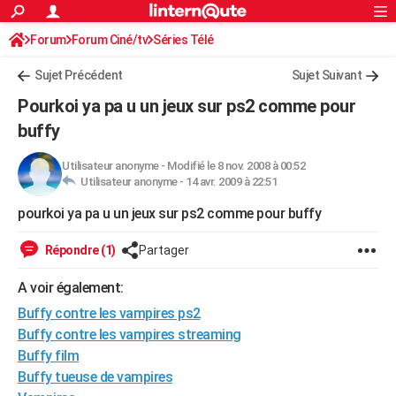
ACTUALITÉS
Forum
Forum Ciné/tv
Séries Télé
Connexion
S'inscrire
Rechercher
Société
Education
Villes
Politique
Faits Divers
Monde
+
SPORT
Sujet Précédent
Sujet Suivant
Football
Cyclisme
Forum
Coupe du monde 2026
Tennis
Rugby
CULTURE
Pourkoi ya pa u un jeux sur ps2 comme pour
TNT
Cinéma
Musique
Programme TV
Streaming
Sorties cinéma
+
buffy
FINANCE
Impôts
Immobilier
Banque
Crédit
Retraite
Epargne
Risques naturels par ville
Assurance
AUTO
Utilisateur anonyme
-
Modifié le 8 nov. 2008 à 00:52
Utilisateur anonyme -
14 avr. 2009 à 22:51
Réserver un essai
Berlines
Forum auto
Essais
Citadines
SUV
+
HIGH-TECH
pourkoi ya pa u un jeux sur ps2 comme pour buffy
Meilleur smartphone
Ordinateurs
Guide high-tech
Mobiles
Internet
Jeux vidéo
+
BRICOLAGE
Répondre (1)
Partager
Aménagement intérieur
Cuisine
Jardinage
+
Forum
Extérieur
Salle de bains
Rangement
WEEK-END
A voir également:
Escapades
Expositions
Week-end nature
Guides de France
Patrimoine
Musées
+
LIFESTYLE
Buffy contre les vampires ps2
Buffy contre les vampires streaming
Bien-être
Mode
+
Art de vivre
Loisirs
Modes de vie
SANTE
Buffy film
Buffy tueuse de vampires
Guide de la santé
Médicaments
+
Alimentation
Maladies
Sommeil
VOYAGE