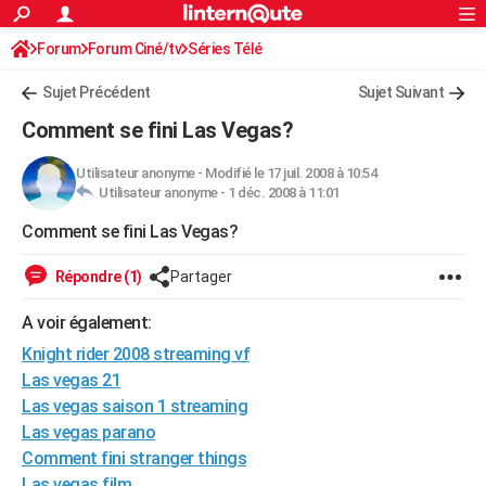
ACTUALITÉS
Forum
Forum Ciné/tv
Séries Télé
Connexion
S'inscrire
Rechercher
Société
Education
Villes
Politique
Faits Divers
Monde
+
SPORT
Sujet Précédent
Sujet Suivant
Football
Cyclisme
Forum
Coupe du monde 2026
Tennis
Rugby
CULTURE
Comment se fini Las Vegas?
TNT
Cinéma
Musique
Programme TV
Streaming
Sorties cinéma
+
FINANCE
Utilisateur anonyme
-
Modifié le 17 juil. 2008 à 10:54
Utilisateur anonyme -
1 déc. 2008 à 11:01
Impôts
Immobilier
Banque
Crédit
Retraite
Epargne
Risques naturels par ville
Assurance
AUTO
Comment se fini Las Vegas?
Réserver un essai
Berlines
Forum auto
Essais
Citadines
SUV
+
HIGH-TECH
Répondre (1)
Partager
Meilleur smartphone
Ordinateurs
Guide high-tech
Mobiles
Internet
Jeux vidéo
+
BRICOLAGE
A voir également:
Aménagement intérieur
Cuisine
Jardinage
+
Forum
Extérieur
Salle de bains
Rangement
WEEK-END
Knight rider 2008 streaming vf
Escapades
Expositions
Week-end nature
Guides de France
Patrimoine
Musées
+
Las vegas 21
LIFESTYLE
Las vegas saison 1 streaming
Bien-être
Mode
+
Art de vivre
Loisirs
Modes de vie
SANTE
Las vegas parano
Comment fini stranger things
Guide de la santé
Médicaments
+
Alimentation
Maladies
Sommeil
VOYAGE
Las vegas film