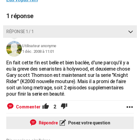
City break
Voyage de noces
Climat
Destinations
Voyage nature
Forum
+
PHOTO
1 réponse
GUIDES D'ACHAT
RÉPONSE 1 / 1
BONS PLANS
CARTE DE VOEUX
Utilisateur anonyme
1 déc. 2008 à 11:01
Carte Bonne année
Carte Pâques
Carte de Noël
Carte Saint-Valentin
Carte d'anniversaire
DICTIONNAIRE
En fait cette fin est belle et bien baclée, d'une parcqu'il y a
eu la greve des senaristes à holywood, et deuxieme chose
Biographies
Expressions
Dictionnaire
Citations
Proverbes
PROGRAMME TV
Gary scott Thomson est maintenant sur la serie "Knight
Rider" (K2000 nouvelle mouture). Mais il a promi de faire
COPAINS D'AVANT
soit un long metrage, soit 2 episodes supplementaires
pour finir la serie en beauté.
Se connecter
Collèges
Universités
Service militaire
S'inscrire
Lycées
Primaires
Entreprises
Avis de recherche
AVIS DE DÉCÈS
2
Commenter
FORUM
Lifestyle
Sport
Television
Cinema
Bricolage
Culture
Auto
Voyage
Répondre
Posez votre question