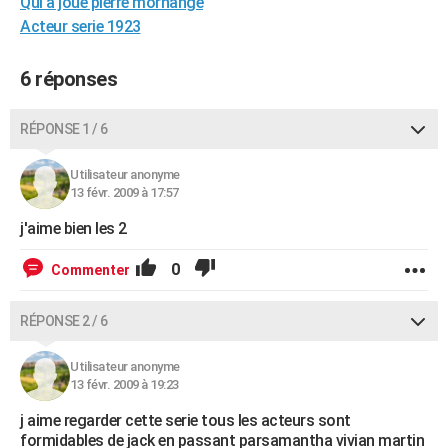
Qui a joué pierre morhange
City break
Voyage de noces
Climat
Destinations
Voyage nature
Forum
+
PHOTO
Acteur serie 1923
GUIDES D'ACHAT
6 réponses
BONS PLANS
RÉPONSE 1 / 6
CARTE DE VOEUX
Utilisateur anonyme
Carte Bonne année
Carte Pâques
Carte de Noël
Carte Saint-Valentin
Carte d'anniversaire
DICTIONNAIRE
13 févr. 2009 à 17:57
Biographies
Expressions
Dictionnaire
Citations
Proverbes
PROGRAMME TV
j'aime bien les 2
COPAINS D'AVANT
0
Commenter
Se connecter
Collèges
Universités
Service militaire
S'inscrire
Lycées
Primaires
Entreprises
Avis de recherche
AVIS DE DÉCÈS
RÉPONSE 2 / 6
FORUM
Utilisateur anonyme
Lifestyle
Sport
Television
Cinema
Bricolage
Culture
Auto
Voyage
13 févr. 2009 à 19:23
j aime regarder cette serie tous les acteurs sont
formidables de jack en passant parsamantha vivian martin