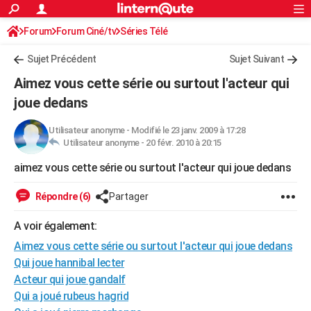
ACTUALITÉS
Forum
Forum Ciné/tv
Séries Télé
Connexion
S'inscrire
Rechercher
Société
Education
Villes
Politique
Faits Divers
Monde
+
SPORT
Sujet Précédent
Sujet Suivant
Football
Cyclisme
Forum
Coupe du monde 2026
Tennis
Rugby
CULTURE
Aimez vous cette série ou surtout l'acteur qui
TNT
Cinéma
Musique
Programme TV
Streaming
Sorties cinéma
+
joue dedans
FINANCE
Impôts
Immobilier
Banque
Crédit
Retraite
Epargne
Risques naturels par ville
Assurance
AUTO
Utilisateur anonyme
-
Modifié le 23 janv. 2009 à 17:28
Utilisateur anonyme -
20 févr. 2010 à 20:15
Réserver un essai
Berlines
Forum auto
Essais
Citadines
SUV
+
HIGH-TECH
aimez vous cette série ou surtout l'acteur qui joue dedans
Meilleur smartphone
Ordinateurs
Guide high-tech
Mobiles
Internet
Jeux vidéo
+
BRICOLAGE
Répondre (6)
Partager
Aménagement intérieur
Cuisine
Jardinage
+
Forum
Extérieur
Salle de bains
Rangement
WEEK-END
A voir également:
Escapades
Expositions
Week-end nature
Guides de France
Patrimoine
Musées
+
LIFESTYLE
Aimez vous cette série ou surtout l'acteur qui joue dedans
Qui joue hannibal lecter
Bien-être
Mode
+
Art de vivre
Loisirs
Modes de vie
SANTE
Acteur qui joue gandalf
Qui a joué rubeus hagrid
Guide de la santé
Médicaments
+
Alimentation
Maladies
Sommeil
VOYAGE