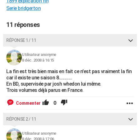
1899 explication fin
City break
Voyage de noces
Climat
Destinations
Voyage nature
Forum
+
PHOTO
Serie bridgerton
GUIDES D'ACHAT
11 réponses
BONS PLANS
RÉPONSE 1 / 11
CARTE DE VOEUX
Utilisateur anonyme
Carte Bonne année
Carte Pâques
Carte de Noël
Carte Saint-Valentin
Carte d'anniversaire
DICTIONNAIRE
8 déc. 2008 à 16:15
Biographies
Expressions
Dictionnaire
Citations
Proverbes
PROGRAMME TV
La fin est très bien mais en fait ce n'est pas vraiment la fin
car il existe une saison 8............
COPAINS D'AVANT
En BD, supervisée par josh whedon lui même.
Trois volumes déjà parus en France.
Se connecter
Collèges
Universités
Service militaire
S'inscrire
Lycées
Primaires
Entreprises
Avis de recherche
AVIS DE DÉCÈS
0
Commenter
FORUM
RÉPONSE 2 / 11
Lifestyle
Sport
Television
Cinema
Bricolage
Culture
Auto
Voyage
Utilisateur anonyme
8 déc. 2008 à 17:06