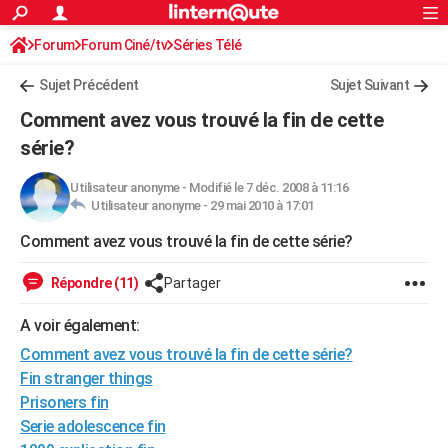
ACTUALITÉS
Forum
Forum Ciné/tv
Séries Télé
Connexion
S'inscrire
Rechercher
Société
Education
Villes
Politique
Faits Divers
Monde
+
SPORT
Sujet Précédent
Sujet Suivant
Football
Cyclisme
Forum
Coupe du monde 2026
Tennis
Rugby
CULTURE
Comment avez vous trouvé la fin de cette
TNT
Cinéma
Musique
Programme TV
Streaming
Sorties cinéma
+
série?
FINANCE
Impôts
Immobilier
Banque
Crédit
Retraite
Epargne
Risques naturels par ville
Assurance
AUTO
Utilisateur anonyme
-
Modifié le 7 déc. 2008 à 11:16
Utilisateur anonyme -
29 mai 2010 à 17:01
Réserver un essai
Berlines
Forum auto
Essais
Citadines
SUV
+
HIGH-TECH
Comment avez vous trouvé la fin de cette série?
Meilleur smartphone
Ordinateurs
Guide high-tech
Mobiles
Internet
Jeux vidéo
+
BRICOLAGE
Répondre (11)
Partager
Aménagement intérieur
Cuisine
Jardinage
+
Forum
Extérieur
Salle de bains
Rangement
WEEK-END
A voir également:
Escapades
Expositions
Week-end nature
Guides de France
Patrimoine
Musées
+
LIFESTYLE
Comment avez vous trouvé la fin de cette série?
Fin stranger things
Bien-être
Mode
+
Art de vivre
Loisirs
Modes de vie
SANTE
Prisoners fin
Serie adolescence fin
Guide de la santé
Médicaments
+
Alimentation
Maladies
Sommeil
VOYAGE