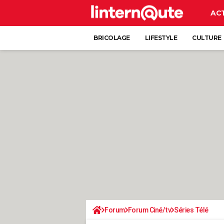
AC
BRICOLAGE
LIFESTYLE
CULTURE
Forum
Forum Ciné/tv
Séries Télé