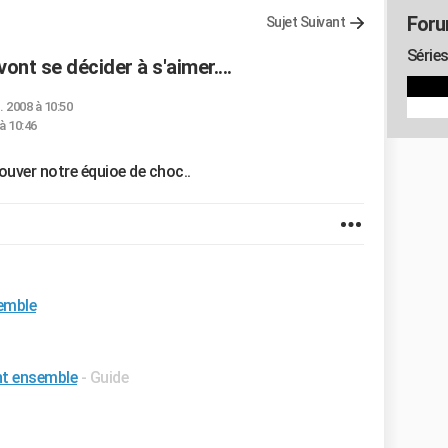
Foru
Sujet Suivant
Séries
nt se décider à s'aimer....
. 2008 à 10:50
à 10:46
uver notre équioe de choc..
emble
nt ensemble
- Guide