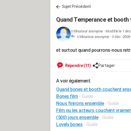
Sujet Précédent
Quand Temperance et booth vo
Utilisateur anonyme
-
Modifié le 1 déc
Utilisateur anonyme -
3 déc. 2009 
et surtout quand pourrons-nous retro
Répondre (11)
Partager
A voir également:
Quand bones et booth couchent ens
Bones film
- Guide
Nous finirons ensemble
- Guide
Film ou les acteurs couchent vraime
(500) jours ensemble
- Guide
Lovely bones
- Guide