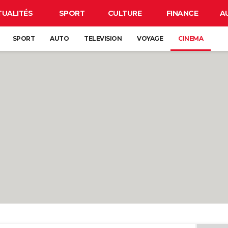
TUALITÉS
SPORT
CULTURE
FINANCE
A
SPORT
AUTO
TELEVISION
VOYAGE
CINEMA