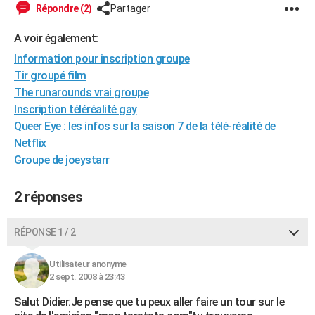
Répondre (2)
Partager
City break
Voyage de noces
Climat
Destinations
Voyage nature
Forum
+
PHOTO
A voir également:
GUIDES D'ACHAT
Information pour inscription groupe
BONS PLANS
Tir groupé film
The runarounds vrai groupe
CARTE DE VOEUX
Inscription téléréalité gay
Queer Eye : les infos sur la saison 7 de la télé-réalité de
Carte Bonne année
Carte Pâques
Carte de Noël
Carte Saint-Valentin
Carte d'anniversaire
DICTIONNAIRE
Netflix
Biographies
Expressions
Dictionnaire
Citations
Proverbes
Groupe de joeystarr
PROGRAMME TV
COPAINS D'AVANT
2 réponses
Se connecter
Collèges
Universités
Service militaire
S'inscrire
Lycées
Primaires
Entreprises
Avis de recherche
AVIS DE DÉCÈS
RÉPONSE 1 / 2
FORUM
Utilisateur anonyme
Lifestyle
Sport
Television
Cinema
Bricolage
Culture
Auto
Voyage
2 sept. 2008 à 23:43
Salut Didier.Je pense que tu peux aller faire un tour sur le