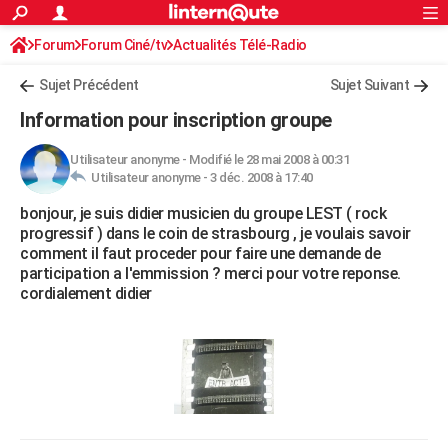
ACTUALITÉS
Forum
Forum Ciné/tv
Actualités Télé-Radio
Connexion
S'inscrire
Rechercher
Société
Education
Villes
Politique
Faits Divers
Monde
+
SPORT
Sujet Précédent
Sujet Suivant
Football
Cyclisme
Forum
Coupe du monde 2026
Tennis
Rugby
CULTURE
Information pour inscription groupe
TNT
Cinéma
Musique
Programme TV
Streaming
Sorties cinéma
+
FINANCE
Utilisateur anonyme
-
Modifié le 28 mai 2008 à 00:31
Utilisateur anonyme -
3 déc. 2008 à 17:40
Impôts
Immobilier
Banque
Crédit
Retraite
Epargne
Risques naturels par ville
Assurance
AUTO
bonjour, je suis didier musicien du groupe LEST ( rock
Réserver un essai
Berlines
Forum auto
Essais
Citadines
SUV
+
HIGH-TECH
progressif ) dans le coin de strasbourg , je voulais savoir
comment il faut proceder pour faire une demande de
Meilleur smartphone
Ordinateurs
Guide high-tech
Mobiles
Internet
Jeux vidéo
+
BRICOLAGE
participation a l'emmission ? merci pour votre reponse.
cordialement didier
Aménagement intérieur
Cuisine
Jardinage
+
Forum
Extérieur
Salle de bains
Rangement
WEEK-END
Escapades
Expositions
Week-end nature
Guides de France
Patrimoine
Musées
+
LIFESTYLE
Bien-être
Mode
+
Art de vivre
Loisirs
Modes de vie
SANTE
Guide de la santé
Médicaments
+
Alimentation
Maladies
Sommeil
VOYAGE