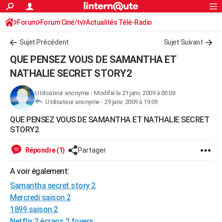
ACTUALITÉS
Forum
Forum Ciné/tv
Actualités Télé-Radio
Connexion
S'inscrire
Rechercher
Société
Education
Villes
Politique
Faits Divers
Monde
+
SPORT
Sujet Précédent
Sujet Suivant
Football
Cyclisme
Forum
Coupe du monde 2026
Tennis
Rugby
CULTURE
QUE PENSEZ VOUS DE SAMANTHA ET
TNT
Cinéma
Musique
Programme TV
Streaming
Sorties cinéma
+
NATHALIE SECRET STORY2
FINANCE
Impôts
Immobilier
Banque
Crédit
Retraite
Epargne
Risques naturels par ville
Assurance
AUTO
Utilisateur anonyme
-
Modifié le 21 janv. 2009 à 00:08
Utilisateur anonyme -
29 janv. 2009 à 19:09
Réserver un essai
Berlines
Forum auto
Essais
Citadines
SUV
+
HIGH-TECH
QUE PENSEZ VOUS DE SAMANTHA ET NATHALIE SECRET
STORY2
Meilleur smartphone
Ordinateurs
Guide high-tech
Mobiles
Internet
Jeux vidéo
+
BRICOLAGE
Répondre (1)
Partager
Aménagement intérieur
Cuisine
Jardinage
+
Forum
Extérieur
Salle de bains
Rangement
WEEK-END
A voir également:
Escapades
Expositions
Week-end nature
Guides de France
Patrimoine
Musées
+
LIFESTYLE
Samantha secret story 2
Bien-être
Mode
+
Art de vivre
Loisirs
Modes de vie
SANTE
Mercredi saison 2
1899 saison 2
Guide de la santé
Médicaments
+
Alimentation
Maladies
Sommeil
VOYAGE
Netflix 2 écrans 2 foyers