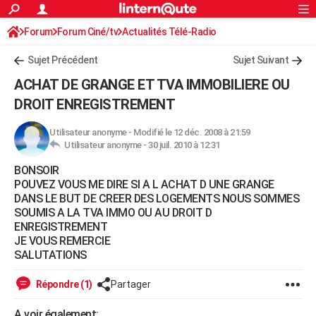
ACTUALITÉS
Forum
Forum Ciné/tv
Actualités Télé-Radio
Connexion
S'inscrire
Rechercher
Société
Education
Villes
Politique
Faits Divers
Monde
+
SPORT
Sujet Précédent
Sujet Suivant
Football
Cyclisme
Forum
Coupe du monde 2026
Tennis
Rugby
CULTURE
ACHAT DE GRANGE ET TVA IMMOBILIERE OU
TNT
Cinéma
Musique
Programme TV
Streaming
Sorties cinéma
+
DROIT ENREGISTREMENT
FINANCE
Impôts
Immobilier
Banque
Crédit
Retraite
Epargne
Risques naturels par ville
Assurance
AUTO
Utilisateur anonyme
-
Modifié le 12 déc. 2008 à 21:59
Utilisateur anonyme -
30 juil. 2010 à 12:31
Réserver un essai
Berlines
Forum auto
Essais
Citadines
SUV
+
HIGH-TECH
BONSOIR
POUVEZ VOUS ME DIRE SI A L ACHAT D UNE GRANGE
Meilleur smartphone
Ordinateurs
Guide high-tech
Mobiles
Internet
Jeux vidéo
+
BRICOLAGE
DANS LE BUT DE CREER DES LOGEMENTS NOUS SOMMES
SOUMIS A LA TVA IMMO OU AU DROIT D
Aménagement intérieur
Cuisine
Jardinage
+
Forum
Extérieur
Salle de bains
Rangement
WEEK-END
ENREGISTREMENT
JE VOUS REMERCIE
Escapades
Expositions
Week-end nature
Guides de France
Patrimoine
Musées
+
LIFESTYLE
SALUTATIONS
Bien-être
Mode
+
Art de vivre
Loisirs
Modes de vie
SANTE
Répondre (1)
Partager
Guide de la santé
Médicaments
+
Alimentation
Maladies
Sommeil
VOYAGE
A voir également: