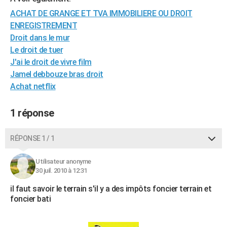
City break
Voyage de noces
Climat
Destinations
Voyage nature
Forum
+
PHOTO
ACHAT DE GRANGE ET TVA IMMOBILIERE OU DROIT
ENREGISTREMENT
GUIDES D'ACHAT
Droit dans le mur
Le droit de tuer
BONS PLANS
J'ai le droit de vivre film
CARTE DE VOEUX
Jamel debbouze bras droit
Achat netflix
Carte Bonne année
Carte Pâques
Carte de Noël
Carte Saint-Valentin
Carte d'anniversaire
DICTIONNAIRE
1 réponse
Biographies
Expressions
Dictionnaire
Citations
Proverbes
PROGRAMME TV
COPAINS D'AVANT
RÉPONSE 1 / 1
Se connecter
Collèges
Universités
Service militaire
S'inscrire
Lycées
Primaires
Entreprises
Avis de recherche
AVIS DE DÉCÈS
Utilisateur anonyme
30 juil. 2010 à 12:31
FORUM
il faut savoir le terrain s'il y a des impôts foncier terrain et
Lifestyle
Sport
Television
Cinema
Bricolage
Culture
Auto
Voyage
foncier bati