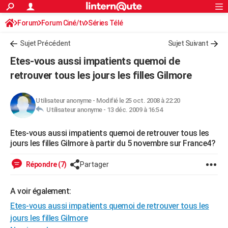
ACTUALITÉS
Forum
Forum Ciné/tv
Séries Télé
Connexion
S'inscrire
Rechercher
Société
Education
Villes
Politique
Faits Divers
Monde
+
SPORT
Sujet Précédent
Sujet Suivant
Football
Cyclisme
Forum
Coupe du monde 2026
Tennis
Rugby
CULTURE
Etes-vous aussi impatients quemoi de
TNT
Cinéma
Musique
Programme TV
Streaming
Sorties cinéma
+
retrouver tous les jours les filles Gilmore
FINANCE
Impôts
Immobilier
Banque
Crédit
Retraite
Epargne
Risques naturels par ville
Assurance
AUTO
Utilisateur anonyme
-
Modifié le 25 oct. 2008 à 22:20
Utilisateur anonyme -
13 déc. 2009 à 16:54
Réserver un essai
Berlines
Forum auto
Essais
Citadines
SUV
+
HIGH-TECH
Etes-vous aussi impatients quemoi de retrouver tous les
Meilleur smartphone
Ordinateurs
Guide high-tech
Mobiles
Internet
Jeux vidéo
+
BRICOLAGE
jours les filles Gilmore à partir du 5 novembre sur France4?
Aménagement intérieur
Cuisine
Jardinage
+
Forum
Extérieur
Salle de bains
Rangement
WEEK-END
Répondre (7)
Partager
Escapades
Expositions
Week-end nature
Guides de France
Patrimoine
Musées
+
LIFESTYLE
A voir également:
Bien-être
Mode
+
Art de vivre
Loisirs
Modes de vie
SANTE
Etes-vous aussi impatients quemoi de retrouver tous les
Guide de la santé
Médicaments
+
Alimentation
Maladies
Sommeil
jours les filles Gilmore
VOYAGE