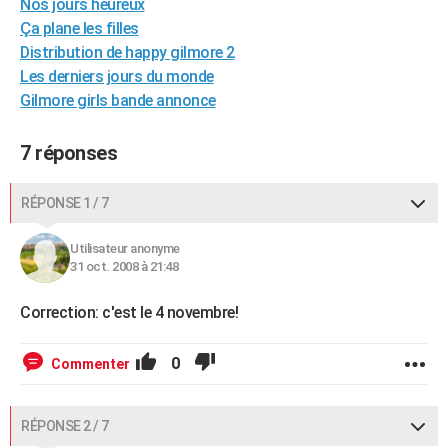
Nos jours heureux
City break
Voyage de noces
Climat
Destinations
Voyage nature
Forum
+
PHOTO
Ça plane les filles
Distribution de happy gilmore 2
GUIDES D'ACHAT
Les derniers jours du monde
Gilmore girls bande annonce
BONS PLANS
CARTE DE VOEUX
7 réponses
Carte Bonne année
Carte Pâques
Carte de Noël
Carte Saint-Valentin
Carte d'anniversaire
DICTIONNAIRE
RÉPONSE 1 / 7
Biographies
Expressions
Dictionnaire
Citations
Proverbes
PROGRAMME TV
Utilisateur anonyme
COPAINS D'AVANT
31 oct. 2008 à 21:48
Se connecter
Collèges
Universités
Service militaire
S'inscrire
Lycées
Primaires
Entreprises
Avis de recherche
AVIS DE DÉCÈS
Correction: c'est le 4 novembre!
FORUM
0
Commenter
Lifestyle
Sport
Television
Cinema
Bricolage
Culture
Auto
Voyage
RÉPONSE 2 / 7