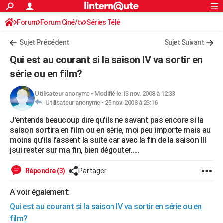
ACTUALITÉS
Forum
Forum Ciné/tv
Séries Télé
Connexion
S'inscrire
Rechercher
Société
Education
Villes
Politique
Faits Divers
Monde
+
SPORT
Sujet Précédent
Sujet Suivant
Football
Cyclisme
Forum
Coupe du monde 2026
Tennis
Rugby
CULTURE
Qui est au courant si la saison IV va sortir en
TNT
Cinéma
Musique
Programme TV
Streaming
Sorties cinéma
+
série ou en film?
FINANCE
Impôts
Immobilier
Banque
Crédit
Retraite
Epargne
Risques naturels par ville
Assurance
AUTO
Utilisateur anonyme
-
Modifié le 13 nov. 2008 à 12:33
Utilisateur anonyme -
25 nov. 2008 à 23:16
Réserver un essai
Berlines
Forum auto
Essais
Citadines
SUV
+
HIGH-TECH
J'entends beaucoup dire qu'ils ne savant pas encore si la
saison sortira en film ou en série, moi peu importe mais au
Meilleur smartphone
Ordinateurs
Guide high-tech
Mobiles
Internet
Jeux vidéo
+
BRICOLAGE
moins qu'ils fassent la suite car avec la fin de la saison III
jsui rester sur ma fin, bien dégouter.....
Aménagement intérieur
Cuisine
Jardinage
+
Forum
Extérieur
Salle de bains
Rangement
WEEK-END
Répondre (3)
Partager
Escapades
Expositions
Week-end nature
Guides de France
Patrimoine
Musées
+
LIFESTYLE
A voir également:
Bien-être
Mode
+
Art de vivre
Loisirs
Modes de vie
SANTE
Qui est au courant si la saison IV va sortir en série ou en
Guide de la santé
Médicaments
+
Alimentation
Maladies
Sommeil
VOYAGE
film?