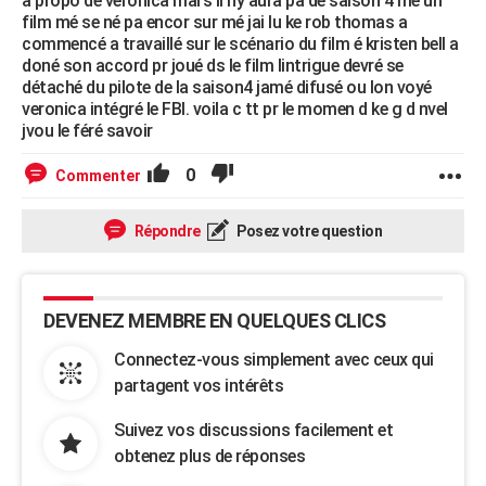
a propo de veronica mars il ny aura pa de saison 4 mé un
film mé se né pa encor sur mé jai lu ke rob thomas a
commencé a travaillé sur le scénario du film é kristen bell a
doné son accord pr joué ds le film lintrigue devré se
détaché du pilote de la saison4 jamé difusé ou lon voyé
veronica intégré le FBI. voila c tt pr le momen d ke g d nvel
jvou le féré savoir
0
Commenter
Répondre
Posez votre question
DEVENEZ MEMBRE EN QUELQUES CLICS
Connectez-vous simplement avec ceux qui
partagent vos intérêts
Suivez vos discussions facilement et
obtenez plus de réponses