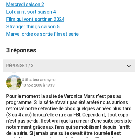
Mercredi saison 2
City break
Voyage de noces
Climat
Destinations
Voyage nature
Forum
+
PHOTO
Lol qui rit sort saison 4
Film qui vont sortir en 2024
GUIDES D'ACHAT
Stranger things saison 5
BONS PLANS
Marvel ordre de sortie film et serie
CARTE DE VOEUX
3 réponses
Carte Bonne année
Carte Pâques
Carte de Noël
Carte Saint-Valentin
Carte d'anniversaire
DICTIONNAIRE
RÉPONSE 1 / 3
Biographies
Expressions
Dictionnaire
Citations
Proverbes
PROGRAMME TV
Utilisateur anonyme
COPAINS D'AVANT
13 nov. 2008 à 18:13
Se connecter
Collèges
Universités
Service militaire
S'inscrire
Lycées
Primaires
Entreprises
Avis de recherche
AVIS DE DÉCÈS
Pour le moment la suite de Veronica Mars n'est pas au
programme. Si la série n'avait pas été arrêté nous aurions
FORUM
retrouvé notre détective de choc quelques années plus tard
(3 ou 4 ans) lorsqu'elle entre au FBI. Cependant, tout espoir
Lifestyle
Sport
Television
Cinema
Bricolage
Culture
Auto
Voyage
n'est pas perdu. Il est vrai que la rumeur d'une suite persiste
notamment grâce aux fans qui se mobilisent depuis l'arrêt
de la série. Si jamais une suite devait être tournée il est