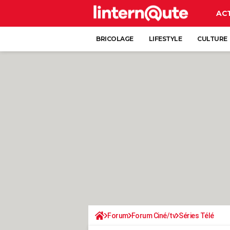
AC
BRICOLAGE
LIFESTYLE
CULTURE
Forum
Forum Ciné/tv
Séries Télé