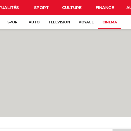
TUALITÉS
SPORT
CULTURE
FINANCE
A
SPORT
AUTO
TELEVISION
VOYAGE
CINEMA