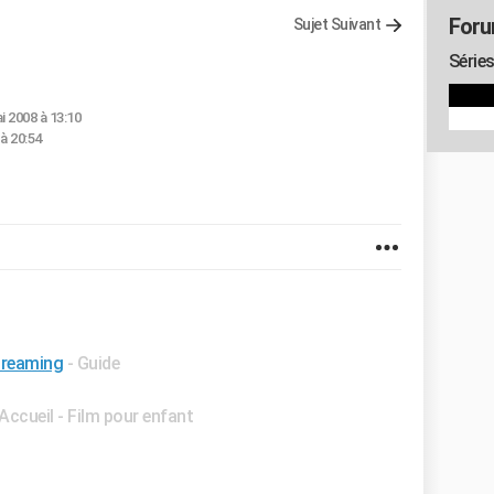
Foru
Sujet Suivant
Séries
i 2008 à 13:10
à 20:54
treaming
- Guide
 Accueil - Film pour enfant