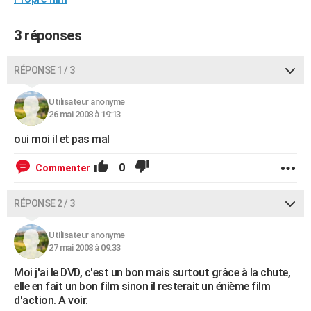
City break
Voyage de noces
Climat
Destinations
Voyage nature
Forum
+
PHOTO
3 réponses
GUIDES D'ACHAT
RÉPONSE 1 / 3
BONS PLANS
CARTE DE VOEUX
Utilisateur anonyme
26 mai 2008 à 19:13
Carte Bonne année
Carte Pâques
Carte de Noël
Carte Saint-Valentin
Carte d'anniversaire
DICTIONNAIRE
oui moi il et pas mal
Biographies
Expressions
Dictionnaire
Citations
Proverbes
PROGRAMME TV
0
Commenter
COPAINS D'AVANT
RÉPONSE 2 / 3
Se connecter
Collèges
Universités
Service militaire
S'inscrire
Lycées
Primaires
Entreprises
Avis de recherche
AVIS DE DÉCÈS
Utilisateur anonyme
FORUM
27 mai 2008 à 09:33
Lifestyle
Sport
Television
Cinema
Bricolage
Culture
Auto
Voyage
Moi j'ai le DVD, c'est un bon mais surtout grâce à la chute,
elle en fait un bon film sinon il resterait un énième film
d'action. A voir.