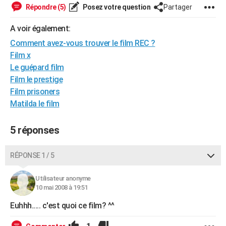
Répondre (5)
Posez votre question
Partager
City break
Voyage de noces
Climat
Destinations
Voyage nature
Forum
+
PHOTO
A voir également:
GUIDES D'ACHAT
Comment avez-vous trouver le film REC ?
BONS PLANS
Film x
Le guépard film
CARTE DE VOEUX
Film le prestige
Film prisoners
Carte Bonne année
Carte Pâques
Carte de Noël
Carte Saint-Valentin
Carte d'anniversaire
DICTIONNAIRE
Matilda le film
Biographies
Expressions
Dictionnaire
Citations
Proverbes
PROGRAMME TV
5 réponses
COPAINS D'AVANT
Se connecter
Collèges
Universités
Service militaire
S'inscrire
Lycées
Primaires
Entreprises
Avis de recherche
RÉPONSE 1 / 5
AVIS DE DÉCÈS
FORUM
Utilisateur anonyme
10 mai 2008 à 19:51
Lifestyle
Sport
Television
Cinema
Bricolage
Culture
Auto
Voyage
Euhhh..... c'est quoi ce film? ^^