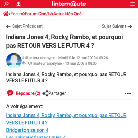
ACTUALITÉS
Forum
Forum Ciné/tv
Actualités Ciné
Connexion
S'inscrire
Rechercher
Société
Education
Villes
Politique
Faits Divers
Monde
+
SPORT
Sujet Précédent
Sujet Suivant
Football
Cyclisme
Forum
Coupe du monde 2026
Tennis
Rugby
CULTURE
Indiana Jones 4, Rocky, Rambo, et pourquoi
TNT
Cinéma
Musique
Programme TV
Streaming
Sorties cinéma
+
pas RETOUR VERS LE FUTUR 4 ?
FINANCE
Impôts
Immobilier
Banque
Crédit
Retraite
Epargne
Risques naturels par ville
Assurance
AUTO
Utilisateur anonyme
-
Modifié le 12 mai 2008 à 09:26
Utilisateur anonyme -
13 mai 2008 à 08:35
Réserver un essai
Berlines
Forum auto
Essais
Citadines
SUV
+
HIGH-TECH
Indiana Jones 4, Rocky, Rambo, et pourquoi pas RETOUR
VERS LE FUTUR 4 ?
Meilleur smartphone
Ordinateurs
Guide high-tech
Mobiles
Internet
Jeux vidéo
+
BRICOLAGE
Répondre (2)
Partager
Aménagement intérieur
Cuisine
Jardinage
+
Forum
Extérieur
Salle de bains
Rangement
WEEK-END
A voir également:
Escapades
Expositions
Week-end nature
Guides de France
Patrimoine
Musées
+
LIFESTYLE
Indiana Jones 4, Rocky, Rambo, et pourquoi pas RETOUR
Bien-être
Mode
+
Art de vivre
Loisirs
Modes de vie
SANTE
VERS LE FUTUR 4 ?
Bridgerton saison 4
Guide de la santé
Médicaments
+
Alimentation
Maladies
Sommeil
VOYAGE
Les animaux fantastiques 4