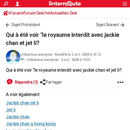
ACTUALITÉS
Forum
Forum Ciné/tv
Actualités Ciné
Connexion
S'inscrire
Rechercher
Société
Education
Villes
Politique
Faits Divers
Monde
+
SPORT
Sujet Précédent
Sujet Suivant
Football
Cyclisme
Forum
Coupe du monde 2026
Tennis
Rugby
CULTURE
Qui à été voir "le royaume interdit avec jackie
TNT
Cinéma
Musique
Programme TV
Streaming
Sorties cinéma
+
chan et jet li?
FINANCE
Impôts
Immobilier
Banque
Crédit
Retraite
Epargne
Risques naturels par ville
Assurance
AUTO
Utilisateur anonyme
-
Modifié le 2 oct. 2008 à 15:13
Utilisateur anonyme -
3 oct. 2008 à 19:01
Réserver un essai
Berlines
Forum auto
Essais
Citadines
SUV
+
HIGH-TECH
Qui à été voir "le royaume interdit avec jackie chan et jet li?
Meilleur smartphone
Ordinateurs
Guide high-tech
Mobiles
Internet
Jeux vidéo
+
BRICOLAGE
Répondre (1)
Partager
Aménagement intérieur
Cuisine
Jardinage
+
Forum
Extérieur
Salle de bains
Rangement
WEEK-END
A voir également:
Escapades
Expositions
Week-end nature
Guides de France
Patrimoine
Musées
+
LIFESTYLE
Jackie chan jet li
Jet li
Bien-être
Mode
+
Art de vivre
Loisirs
Modes de vie
SANTE
Jackie chan
Jackie chan a hong kong
Guide de la santé
Médicaments
+
Alimentation
Maladies
Sommeil
VOYAGE