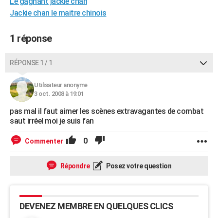
Le gagnant jackie chan
City break
Voyage de noces
Climat
Destinations
Voyage nature
Forum
+
PHOTO
Jackie chan le maitre chinois
GUIDES D'ACHAT
1 réponse
BONS PLANS
RÉPONSE 1 / 1
CARTE DE VOEUX
Utilisateur anonyme
Carte Bonne année
Carte Pâques
Carte de Noël
Carte Saint-Valentin
Carte d'anniversaire
DICTIONNAIRE
3 oct. 2008 à 19:01
Biographies
Expressions
Dictionnaire
Citations
Proverbes
PROGRAMME TV
pas mal il faut aimer les scènes extravagantes de combat
saut irréel moi je suis fan
COPAINS D'AVANT
0
Commenter
Se connecter
Collèges
Universités
Service militaire
S'inscrire
Lycées
Primaires
Entreprises
Avis de recherche
AVIS DE DÉCÈS
Répondre
Posez votre question
FORUM
Lifestyle
Sport
Television
Cinema
Bricolage
Culture
Auto
Voyage
DEVENEZ MEMBRE EN QUELQUES CLICS