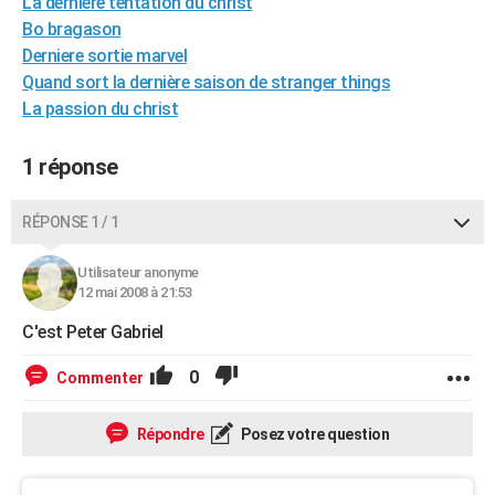
La dernière tentation du christ
City break
Voyage de noces
Climat
Destinations
Voyage nature
Forum
+
PHOTO
Bo bragason
Derniere sortie marvel
GUIDES D'ACHAT
Quand sort la dernière saison de stranger things
La passion du christ
BONS PLANS
CARTE DE VOEUX
1 réponse
Carte Bonne année
Carte Pâques
Carte de Noël
Carte Saint-Valentin
Carte d'anniversaire
DICTIONNAIRE
RÉPONSE 1 / 1
Biographies
Expressions
Dictionnaire
Citations
Proverbes
PROGRAMME TV
Utilisateur anonyme
12 mai 2008 à 21:53
COPAINS D'AVANT
C'est Peter Gabriel
Se connecter
Collèges
Universités
Service militaire
S'inscrire
Lycées
Primaires
Entreprises
Avis de recherche
AVIS DE DÉCÈS
0
Commenter
FORUM
Lifestyle
Sport
Television
Cinema
Bricolage
Culture
Auto
Voyage
Répondre
Posez votre question