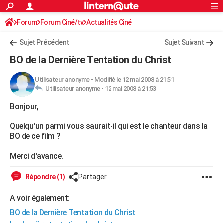
ACTUALITÉS
Forum
Forum Ciné/tv
Actualités Ciné
Connexion
S'inscrire
Rechercher
Société
Education
Villes
Politique
Faits Divers
Monde
+
SPORT
Sujet Précédent
Sujet Suivant
Football
Cyclisme
Forum
Coupe du monde 2026
Tennis
Rugby
CULTURE
BO de la Dernière Tentation du Christ
TNT
Cinéma
Musique
Programme TV
Streaming
Sorties cinéma
+
FINANCE
Utilisateur anonyme
-
Modifié le 12 mai 2008 à 21:51
Utilisateur anonyme -
12 mai 2008 à 21:53
Impôts
Immobilier
Banque
Crédit
Retraite
Epargne
Risques naturels par ville
Assurance
AUTO
Bonjour,
Réserver un essai
Berlines
Forum auto
Essais
Citadines
SUV
+
HIGH-TECH
Quelqu'un parmi vous saurait-il qui est le chanteur dans la
Meilleur smartphone
Ordinateurs
Guide high-tech
Mobiles
Internet
Jeux vidéo
+
BRICOLAGE
BO de ce film ?
Aménagement intérieur
Cuisine
Jardinage
+
Forum
Extérieur
Salle de bains
Rangement
WEEK-END
Merci d'avance.
Escapades
Expositions
Week-end nature
Guides de France
Patrimoine
Musées
+
LIFESTYLE
Répondre (1)
Partager
Bien-être
Mode
+
Art de vivre
Loisirs
Modes de vie
SANTE
A voir également:
BO de la Dernière Tentation du Christ
Guide de la santé
Médicaments
+
Alimentation
Maladies
Sommeil
VOYAGE