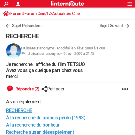
ACTUALITÉS
Forum
Forum Ciné/tv
Actualités Ciné
Connexion
S'inscrire
Rechercher
Société
Education
Villes
Politique
Faits Divers
Monde
+
SPORT
Sujet Précédent
Sujet Suivant
Football
Cyclisme
Forum
Coupe du monde 2026
Tennis
Rugby
CULTURE
RECHERCHE
TNT
Cinéma
Musique
Programme TV
Streaming
Sorties cinéma
+
FINANCE
Utilisateur anonyme
-
Modifié le 9 févr. 2009 à 17:00
Utilisateur anonyme -
9 févr. 2009 à 21:45
Impôts
Immobilier
Banque
Crédit
Retraite
Epargne
Risques naturels par ville
Assurance
AUTO
Je recherche l'affiche du film TETSUO
Réserver un essai
Berlines
Forum auto
Essais
Citadines
SUV
+
HIGH-TECH
Avez vous ça quelque part chez vous
merci
Meilleur smartphone
Ordinateurs
Guide high-tech
Mobiles
Internet
Jeux vidéo
+
BRICOLAGE
Répondre (2)
Partager
Aménagement intérieur
Cuisine
Jardinage
+
Forum
Extérieur
Salle de bains
Rangement
WEEK-END
A voir également:
Escapades
Expositions
Week-end nature
Guides de France
Patrimoine
Musées
+
LIFESTYLE
RECHERCHE
Bien-être
Mode
+
Art de vivre
Loisirs
Modes de vie
À la recherche du paradis perdu (1993)
SANTE
A la recherche du bonheur
Guide de la santé
Médicaments
+
Alimentation
Maladies
Sommeil
VOYAGE
Recherche susan désespérément