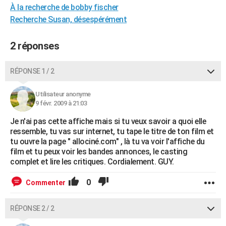
À la recherche de bobby fischer
City break
Voyage de noces
Climat
Destinations
Voyage nature
Forum
+
PHOTO
Recherche Susan, désespérément
GUIDES D'ACHAT
2 réponses
BONS PLANS
RÉPONSE 1 / 2
CARTE DE VOEUX
Carte Bonne année
Carte Pâques
Carte de Noël
Carte Saint-Valentin
Carte d'anniversaire
DICTIONNAIRE
Utilisateur anonyme
9 févr. 2009 à 21:03
Biographies
Expressions
Dictionnaire
Citations
Proverbes
PROGRAMME TV
Je n'ai pas cette affiche mais si tu veux savoir a quoi elle
ressemble, tu vas sur internet, tu tape le titre de ton film et
COPAINS D'AVANT
tu ouvre la page " allociné.com" , là tu va voir l'affiche du
film et tu peux voir les bandes annonces, le casting
Se connecter
Collèges
Universités
Service militaire
S'inscrire
Lycées
Primaires
Entreprises
Avis de recherche
AVIS DE DÉCÈS
complet et lire les critiques. Cordialement. GUY.
FORUM
0
Commenter
Lifestyle
Sport
Television
Cinema
Bricolage
Culture
Auto
Voyage
RÉPONSE 2 / 2