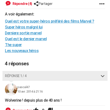
Répondre (4)
Partager
City break
Voyage de noces
Climat
Destinations
Voyage nature
Forum
+
PHOTO
A voir également:
GUIDES D'ACHAT
Quel est votre super-héros préféré des films Marvel ?
BONS PLANS
Super héros malgré lui
Derniere sortie marvel
CARTE DE VOEUX
Quel est le dernier marvel
Carte Bonne année
Carte Pâques
Carte de Noël
Carte Saint-Valentin
Carte d'anniversaire
The super
DICTIONNAIRE
Les nouveaux héros
Biographies
Expressions
Dictionnaire
Citations
Proverbes
PROGRAMME TV
4 réponses
COPAINS D'AVANT
Se connecter
Collèges
Universités
Service militaire
S'inscrire
Lycées
Primaires
Entreprises
Avis de recherche
AVIS DE DÉCÈS
RÉPONSE 1 / 4
FORUM
pascal47
10 avr. 2014 à 21:16
Lifestyle
Sport
Television
Cinema
Bricolage
Culture
Auto
Voyage
Wolverine ! depuis plus de 40 ans !