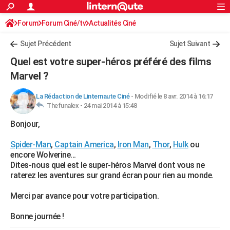
ACTUALITÉS
Forum
Forum Ciné/tv
Actualités Ciné
Connexion
S'inscrire
Rechercher
Société
Education
Villes
Politique
Faits Divers
Monde
+
SPORT
Sujet Précédent
Sujet Suivant
Football
Cyclisme
Forum
Coupe du monde 2026
Tennis
Rugby
CULTURE
Quel est votre super-héros préféré des films
TNT
Cinéma
Musique
Programme TV
Streaming
Sorties cinéma
+
Marvel ?
FINANCE
Impôts
Immobilier
Banque
Crédit
Retraite
Epargne
Risques naturels par ville
Assurance
AUTO
La Rédaction de Linternaute Ciné
-
Modifié le 8 avr. 2014 à 16:17
Thefunalex -
24 mai 2014 à 15:48
Réserver un essai
Berlines
Forum auto
Essais
Citadines
SUV
+
HIGH-TECH
Bonjour,
Meilleur smartphone
Ordinateurs
Guide high-tech
Mobiles
Internet
Jeux vidéo
+
BRICOLAGE
Spider-Man
,
Captain America
,
Iron Man
,
Thor
,
Hulk
ou
encore Wolverine...
Aménagement intérieur
Cuisine
Jardinage
+
Forum
Extérieur
Salle de bains
Rangement
WEEK-END
Dites-nous quel est le super-héros Marvel dont vous ne
raterez les aventures sur grand écran pour rien au monde.
Escapades
Expositions
Week-end nature
Guides de France
Patrimoine
Musées
+
LIFESTYLE
Merci par avance pour votre participation.
Bien-être
Mode
+
Art de vivre
Loisirs
Modes de vie
SANTE
Bonne journée !
Guide de la santé
Médicaments
+
Alimentation
Maladies
Sommeil
VOYAGE