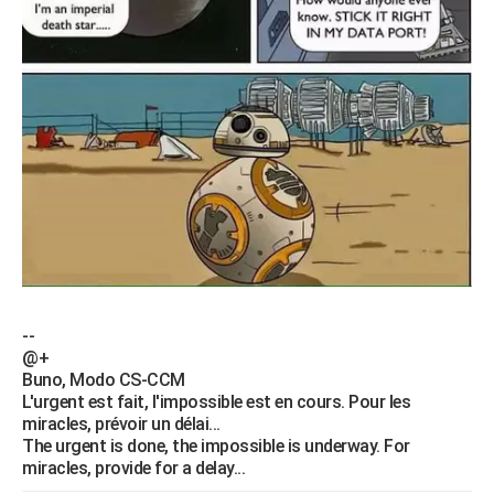
City break
Voyage de noces
Climat
Destinations
Voyage nature
Forum
+
PHOTO
GUIDES D'ACHAT
BONS PLANS
CARTE DE VOEUX
Carte Bonne année
Carte Pâques
Carte de Noël
Carte Saint-Valentin
Carte d'anniversaire
DICTIONNAIRE
Biographies
Expressions
Dictionnaire
Citations
Proverbes
PROGRAMME TV
COPAINS D'AVANT
--
Se connecter
Collèges
Universités
Service militaire
S'inscrire
Lycées
Primaires
Entreprises
Avis de recherche
AVIS DE DÉCÈS
@+
Buno, Modo CS-CCM
FORUM
L'urgent est fait, l'impossible est en cours. Pour les
miracles, prévoir un délai...
Lifestyle
Sport
Television
Cinema
Bricolage
Culture
Auto
Voyage
The urgent is done, the impossible is underway. For
miracles, provide for a delay...