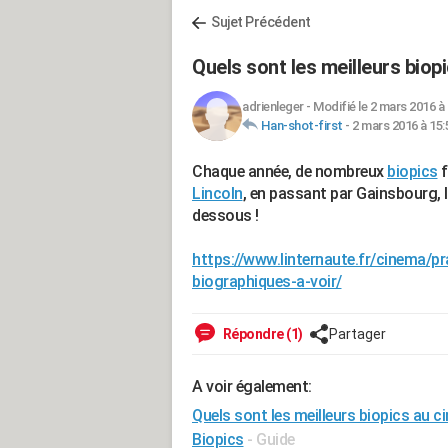
Sujet Précédent
Quels sont les meilleurs biop
adrienleger
-
Modifié le 2 mars 2016 à 
Han-shot-first
-
2 mars 2016 à 15:
Chaque année, de nombreux
biopics
f
Lincoln
, en passant par Gainsbourg, l
dessous !
https://www.linternaute.fr/cinema/pr
biographiques-a-voir/
Répondre (1)
Partager
A voir également:
Quels sont les meilleurs biopics au c
Biopics
- Guide