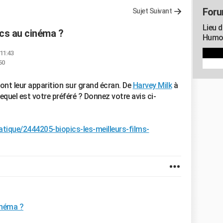
Foru
Sujet Suivant
Lieu d
ics au cinéma ?
Humou
11:43
50
ont leur apparition sur grand écran. De
Harvey Milk
à
equel est votre préféré ? Donnez votre avis ci-
atique/2444205-biopics-les-meilleurs-films-
inéma ?