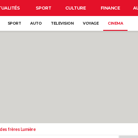
TUALITÉS
SPORT
CULTURE
FINANCE
A
SPORT
AUTO
TELEVISION
VOYAGE
CINEMA
 des frères Lumière