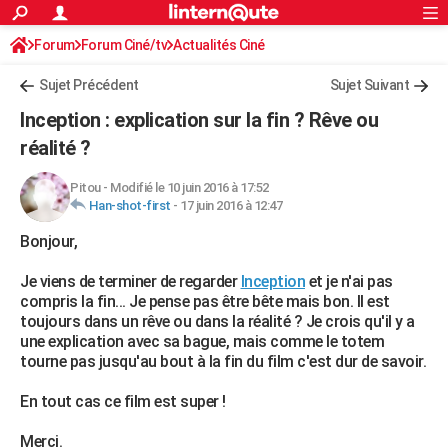
ACTUALITÉS
Forum
Forum Ciné/tv
Actualités Ciné
Connexion
S'inscrire
Rechercher
Société
Education
Villes
Politique
Faits Divers
Monde
+
SPORT
Sujet Précédent
Sujet Suivant
Football
Cyclisme
Forum
Coupe du monde 2026
Tennis
Rugby
CULTURE
Inception : explication sur la fin ? Rêve ou
TNT
Cinéma
Musique
Programme TV
Streaming
Sorties cinéma
+
réalité ?
FINANCE
Impôts
Immobilier
Banque
Crédit
Retraite
Epargne
Risques naturels par ville
Assurance
AUTO
Pitou
-
Modifié le 10 juin 2016 à 17:52
Han-shot-first
-
17 juin 2016 à 12:47
Réserver un essai
Berlines
Forum auto
Essais
Citadines
SUV
+
HIGH-TECH
Bonjour,
Meilleur smartphone
Ordinateurs
Guide high-tech
Mobiles
Internet
Jeux vidéo
+
BRICOLAGE
Je viens de terminer de regarder
Inception
et je n'ai pas
compris la fin... Je pense pas être bête mais bon. Il est
Aménagement intérieur
Cuisine
Jardinage
+
Forum
Extérieur
Salle de bains
Rangement
WEEK-END
toujours dans un rêve ou dans la réalité ? Je crois qu'il y a
une explication avec sa bague, mais comme le totem
Escapades
Expositions
Week-end nature
Guides de France
Patrimoine
Musées
+
LIFESTYLE
tourne pas jusqu'au bout à la fin du film c'est dur de savoir.
Bien-être
Mode
+
Art de vivre
Loisirs
Modes de vie
SANTE
En tout cas ce film est super !
Guide de la santé
Médicaments
+
Alimentation
Maladies
Sommeil
VOYAGE
Merci.