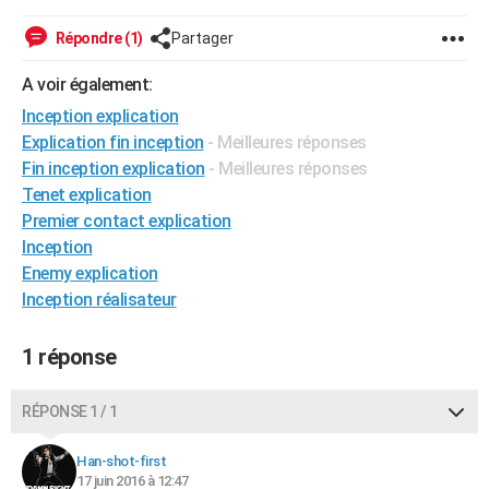
City break
Voyage de noces
Climat
Destinations
Voyage nature
Forum
+
PHOTO
Répondre (1)
Partager
GUIDES D'ACHAT
A voir également:
BONS PLANS
Inception explication
Explication fin inception
- Meilleures réponses
CARTE DE VOEUX
Fin inception explication
- Meilleures réponses
Tenet explication
Carte Bonne année
Carte Pâques
Carte de Noël
Carte Saint-Valentin
Carte d'anniversaire
DICTIONNAIRE
Premier contact explication
Biographies
Expressions
Dictionnaire
Citations
Proverbes
Inception
PROGRAMME TV
Enemy explication
COPAINS D'AVANT
Inception réalisateur
Se connecter
Collèges
Universités
Service militaire
S'inscrire
Lycées
Primaires
Entreprises
Avis de recherche
AVIS DE DÉCÈS
1 réponse
FORUM
RÉPONSE 1 / 1
Lifestyle
Sport
Television
Cinema
Bricolage
Culture
Auto
Voyage
Han-shot-first
17 juin 2016 à 12:47