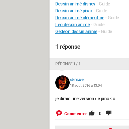
Dessin animé disney
- Guide
Dessin animé pixar
- Guide
Dessin animé clémentine
- Guide
Leo dessin animé
- Guide
Gédéon dessin animé
- Guide
1 réponse
RÉPONSE 1 / 1
ale004xis
18 août 2016 à 13:04
je dirais une version de pinokio
0
Commenter