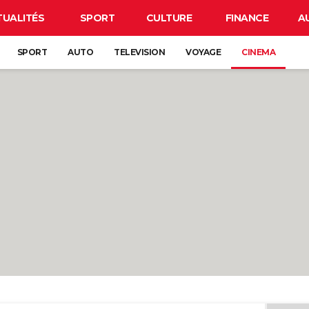
TUALITÉS
SPORT
CULTURE
FINANCE
A
SPORT
AUTO
TELEVISION
VOYAGE
CINEMA