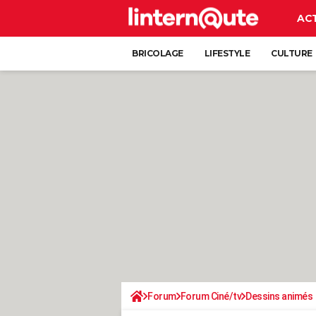
AC
BRICOLAGE
LIFESTYLE
CULTURE
Forum
Forum Ciné/tv
Dessins animés