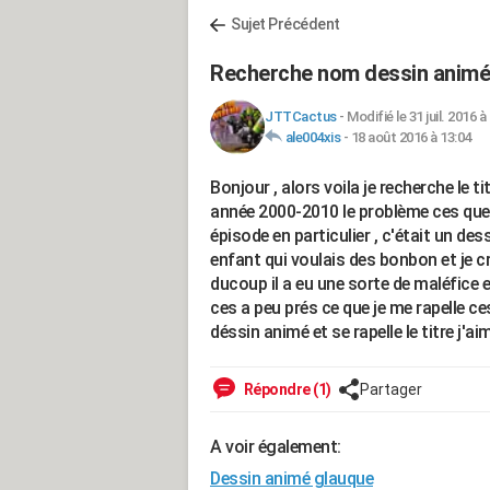
Sujet Précédent
Recherche nom dessin animé
JTTCactus
-
Modifié le 31 juil. 2016 à
ale004xis
-
18 août 2016 à 13:04
Bonjour , alors voila je recherche le t
année 2000-2010 le problème ces que je
épisode en particulier , c'était un de
enfant qui voulais des bonbon et je c
ducoup il a eu une sorte de maléfice 
ces a peu prés ce que je me rapelle c
déssin animé et se rapelle le titre j'a
Répondre (1)
Partager
A voir également:
Dessin animé glauque