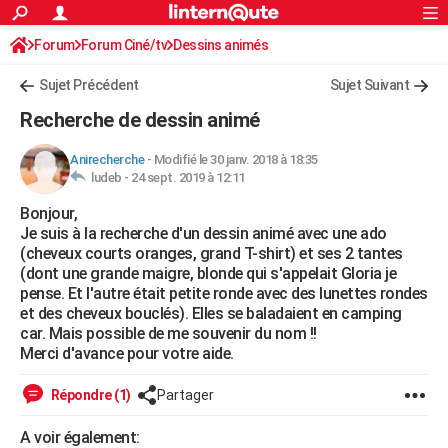
ACTUALITÉS
Forum
Forum Ciné/tv
Dessins animés
Connexion
S'inscrire
Rechercher
Société
Education
Villes
Politique
Faits Divers
Monde
+
SPORT
Sujet Précédent
Sujet Suivant
Football
Cyclisme
Forum
Coupe du monde 2026
Tennis
Rugby
CULTURE
Recherche de dessin animé
TNT
Cinéma
Musique
Programme TV
Streaming
Sorties cinéma
+
FINANCE
Anirecherche
-
Modifié le 30 janv. 2018 à 18:35
ludeb -
24 sept. 2019 à 12:11
Impôts
Immobilier
Banque
Crédit
Retraite
Epargne
Risques naturels par ville
Assurance
AUTO
Bonjour,
Réserver un essai
Berlines
Forum auto
Essais
Citadines
SUV
+
HIGH-TECH
Je suis à la recherche d'un dessin animé avec une ado
(cheveux courts oranges, grand T-shirt) et ses 2 tantes
Meilleur smartphone
Ordinateurs
Guide high-tech
Mobiles
Internet
Jeux vidéo
+
BRICOLAGE
(dont une grande maigre, blonde qui s'appelait Gloria je
pense. Et l'autre était petite ronde avec des lunettes rondes
Aménagement intérieur
Cuisine
Jardinage
+
Forum
Extérieur
Salle de bains
Rangement
WEEK-END
et des cheveux bouclés). Elles se baladaient en camping
car. Mais possible de me souvenir du nom !!
Escapades
Expositions
Week-end nature
Guides de France
Patrimoine
Musées
+
LIFESTYLE
Merci d'avance pour votre aide.
Bien-être
Mode
+
Art de vivre
Loisirs
Modes de vie
SANTE
Répondre (1)
Partager
Guide de la santé
Médicaments
+
Alimentation
Maladies
Sommeil
VOYAGE
A voir également: