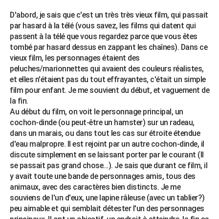
City break
Voyage de noces
Climat
Destinations
Voyage nature
Forum
+
PHOTO
D'abord, je sais que c'est un très très vieux film, qui passait
par hasard à la télé (vous savez, les films qui datent qui
GUIDES D'ACHAT
passent à la télé que vous regardez parce que vous êtes
tombé par hasard dessus en zappant les chaînes). Dans ce
BONS PLANS
vieux film, les personnages étaient des
peluches/marionnettes qui avaient des couleurs réalistes,
CARTE DE VOEUX
et elles n'étaient pas du tout effrayantes, c'était un simple
Carte Bonne année
Carte Pâques
Carte de Noël
Carte Saint-Valentin
Carte d'anniversaire
film pour enfant. Je me souvient du début, et vaguement de
DICTIONNAIRE
la fin.
Biographies
Expressions
Dictionnaire
Citations
Proverbes
PROGRAMME TV
Au début du film, on voit le personnage principal, un
cochon-dinde (ou peut-être un hamster) sur un radeau,
COPAINS D'AVANT
dans un marais, ou dans tout les cas sur étroite étendue
d'eau malpropre. Il est rejoint par un autre cochon-dinde, il
Se connecter
Collèges
Universités
Service militaire
S'inscrire
Lycées
Primaires
Entreprises
Avis de recherche
AVIS DE DÉCÈS
discute simplement en se laissant porter par le courant (Il
se passait pas grand chose...). Je sais que durant ce film, il
FORUM
y avait toute une bande de personnages amis, tous des
animaux, avec des caractères bien distincts. Je me
Lifestyle
Sport
Television
Cinema
Bricolage
Culture
Auto
Voyage
souviens de l'un d'eux, une lapine râleuse (avec un tablier?)
peu aimable et qui semblait détester l'un des personnages