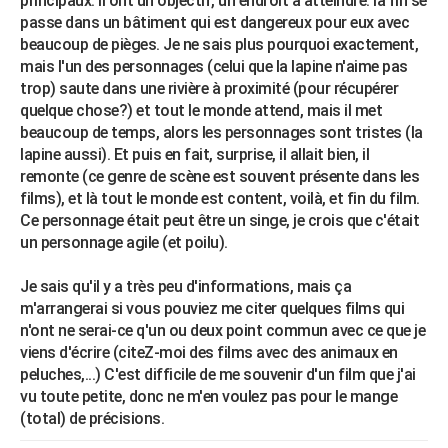
principaux. Il ont un objectif, un endroit à atteindre. la fin se
passe dans un bâtiment qui est dangereux pour eux avec
beaucoup de pièges. Je ne sais plus pourquoi exactement,
mais l'un des personnages (celui que la lapine n'aime pas
trop) saute dans une rivière à proximité (pour récupérer
quelque chose?) et tout le monde attend, mais il met
beaucoup de temps, alors les personnages sont tristes (la
lapine aussi). Et puis en fait, surprise, il allait bien, il
remonte (ce genre de scène est souvent présente dans les
films), et là tout le monde est content, voilà, et fin du film.
Ce personnage était peut être un singe, je crois que c'était
un personnage agile (et poilu).
Je sais qu'il y a très peu d'informations, mais ça
m'arrangerai si vous pouviez me citer quelques films qui
n'ont ne serai-ce q'un ou deux point commun avec ce que je
viens d'écrire (citeZ-moi des films avec des animaux en
peluches,...) C'est difficile de me souvenir d'un film que j'ai
vu toute petite, donc ne m'en voulez pas pour le mange
(total) de précisions.