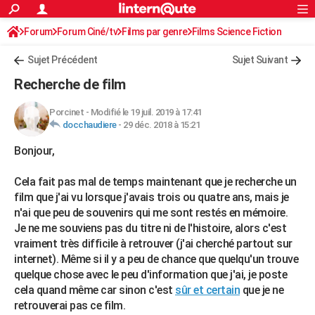
ACTUALITÉS
Forum
Forum Ciné/tv
Films par genre
Connexion
S'inscrire
Films Science Fiction
Rechercher
Société
Education
Villes
Politique
Faits Divers
Monde
+
SPORT
Sujet Précédent
Sujet Suivant
Football
Cyclisme
Forum
Coupe du monde 2026
Tennis
Rugby
CULTURE
Recherche de film
TNT
Cinéma
Musique
Programme TV
Streaming
Sorties cinéma
+
FINANCE
Porcinet
-
Modifié le 19 juil. 2019 à 17:41
docchaudiere
-
29 déc. 2018 à 15:21
Impôts
Immobilier
Banque
Crédit
Retraite
Epargne
Risques naturels par ville
Assurance
AUTO
Bonjour,
Réserver un essai
Berlines
Forum auto
Essais
Citadines
SUV
+
HIGH-TECH
Cela fait pas mal de temps maintenant que je recherche un
Meilleur smartphone
Ordinateurs
Guide high-tech
Mobiles
Internet
Jeux vidéo
+
BRICOLAGE
film que j'ai vu lorsque j'avais trois ou quatre ans, mais je
n'ai que peu de souvenirs qui me sont restés en mémoire.
Aménagement intérieur
Cuisine
Jardinage
+
Forum
Extérieur
Salle de bains
Rangement
WEEK-END
Je ne me souviens pas du titre ni de l'histoire, alors c'est
Escapades
Expositions
Week-end nature
Guides de France
Patrimoine
Musées
+
vraiment très difficile à retrouver (j'ai cherché partout sur
LIFESTYLE
internet). Même si il y a peu de chance que quelqu'un trouve
Bien-être
Mode
+
Art de vivre
Loisirs
Modes de vie
quelque chose avec le peu d'information que j'ai, je poste
SANTE
cela quand même car sinon c'est
sûr et certain
que je ne
Guide de la santé
Médicaments
+
Alimentation
Maladies
Sommeil
VOYAGE
retrouverai pas ce film.