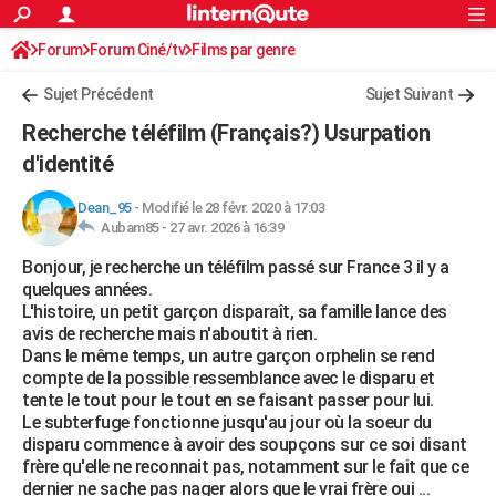
ACTUALITÉS
Forum
Forum Ciné/tv
Films par genre
Connexion
S'inscrire
Rechercher
Société
Education
Villes
Politique
Faits Divers
Monde
+
SPORT
Sujet Précédent
Sujet Suivant
Football
Cyclisme
Forum
Coupe du monde 2026
Tennis
Rugby
CULTURE
Recherche téléfilm (Français?) Usurpation
TNT
Cinéma
Musique
Programme TV
Streaming
Sorties cinéma
+
d'identité
FINANCE
Impôts
Immobilier
Banque
Crédit
Retraite
Epargne
Risques naturels par ville
Assurance
AUTO
Dean_95
-
Modifié le 28 févr. 2020 à 17:03
Aubam85 -
27 avr. 2026 à 16:39
Réserver un essai
Berlines
Forum auto
Essais
Citadines
SUV
+
HIGH-TECH
Bonjour, je recherche un téléfilm passé sur France 3 il y a
quelques années.
Meilleur smartphone
Ordinateurs
Guide high-tech
Mobiles
Internet
Jeux vidéo
+
BRICOLAGE
L'histoire, un petit garçon disparaît, sa famille lance des
avis de recherche mais n'aboutit à rien.
Aménagement intérieur
Cuisine
Jardinage
+
Forum
Extérieur
Salle de bains
Rangement
WEEK-END
Dans le même temps, un autre garçon orphelin se rend
compte de la possible ressemblance avec le disparu et
Escapades
Expositions
Week-end nature
Guides de France
Patrimoine
Musées
+
LIFESTYLE
tente le tout pour le tout en se faisant passer pour lui.
Le subterfuge fonctionne jusqu'au jour où la soeur du
Bien-être
Mode
+
Art de vivre
Loisirs
Modes de vie
SANTE
disparu commence à avoir des soupçons sur ce soi disant
frère qu'elle ne reconnait pas, notamment sur le fait que ce
Guide de la santé
Médicaments
+
Alimentation
Maladies
Sommeil
VOYAGE
dernier ne sache pas nager alors que le vrai frère oui ...