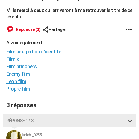
City break
Voyage de noces
Climat
Destinations
Voyage nature
Forum
+
PHOTO
Mille merci à ceux qui arriveront à me retrouver le titre de ce
téléfilm
GUIDES D'ACHAT
Répondre (3)
Partager
BONS PLANS
A voir également:
CARTE DE VOEUX
Film usurpation d'identité
Carte Bonne année
Carte Pâques
Carte de Noël
Carte Saint-Valentin
Carte d'anniversaire
DICTIONNAIRE
Film x
Film prisoners
Biographies
Expressions
Dictionnaire
Citations
Proverbes
PROGRAMME TV
Enemy film
Leon film
COPAINS D'AVANT
Propre film
Se connecter
Collèges
Universités
Service militaire
S'inscrire
Lycées
Primaires
Entreprises
Avis de recherche
AVIS DE DÉCÈS
3 réponses
FORUM
Lifestyle
Sport
Television
Cinema
Bricolage
Culture
Auto
Voyage
RÉPONSE 1 / 3
ludeb_0255