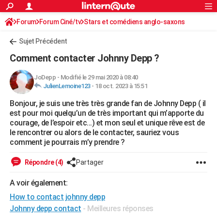
ACTUALITÉS
Forum
Forum Ciné/tv
Stars et comédiens anglo-saxons
Connexion
S'inscrire
Rechercher
Société
Education
Villes
Politique
Faits Divers
Monde
+
SPORT
Sujet Précédent
Football
Cyclisme
Forum
Coupe du monde 2026
Tennis
Rugby
CULTURE
Comment contacter Johnny Depp ?
TNT
Cinéma
Musique
Programme TV
Streaming
Sorties cinéma
+
FINANCE
JoDepp
-
Modifié le 29 mai 2020 à 08:40
JulienLemoine123
-
18 oct. 2023 à 15:51
Impôts
Immobilier
Banque
Crédit
Retraite
Epargne
Risques naturels par ville
Assurance
AUTO
Bonjour, je suis une très très grande fan de Johnny Depp ( il
Réserver un essai
Berlines
Forum auto
Essais
Citadines
SUV
+
HIGH-TECH
est pour moi quelqu’un de très important qui m’apporte du
courage, de l’espoir etc...) et mon seul et unique rêve est de
Meilleur smartphone
Ordinateurs
Guide high-tech
Mobiles
Internet
Jeux vidéo
+
BRICOLAGE
le rencontrer ou alors de le contacter, sauriez vous
comment je pourrais m’y prendre ?
Aménagement intérieur
Cuisine
Jardinage
+
Forum
Extérieur
Salle de bains
Rangement
WEEK-END
Répondre (4)
Partager
Escapades
Expositions
Week-end nature
Guides de France
Patrimoine
Musées
+
LIFESTYLE
A voir également:
Bien-être
Mode
+
Art de vivre
Loisirs
Modes de vie
SANTE
How to contact johnny depp
Guide de la santé
Médicaments
+
Alimentation
Maladies
Sommeil
Johnny depp contact
- Meilleures réponses
VOYAGE