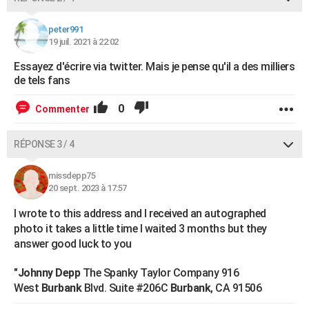
peter991
19 juil. 2021 à 22:02
Essayez d'écrire via twitter. Mais je pense qu'il a des milliers
de tels fans
0
Commenter
RÉPONSE 3 / 4
missdepp75
20 sept. 2023 à 17:57
I wrote to this address and I received an autographed
photo it takes a little time I waited 3 months but they
answer good luck to you
"
Johnny Depp
The Spanky Taylor Company 916
West
Burbank
Blvd. Suite #206C
Burbank
, CA 91506