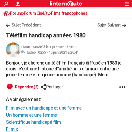
ACTUALITÉS
Forum
Forum Ciné/tv
Films francophones
Connexion
S'inscrire
Rechercher
Société
Education
Villes
Politique
Faits Divers
Monde
+
SPORT
Sujet Précédent
Sujet Suivant
Football
Cyclisme
Forum
Coupe du monde 2026
Tennis
Rugby
CULTURE
Téléfilm handicap années 1980
TNT
Cinéma
Musique
Programme TV
Streaming
Sorties cinéma
+
FINANCE
Fileau
-
Modifié le 1 juin 2021 à 20:11
ludeb_0255 -
10 juin 2021 à 20:41
Impôts
Immobilier
Banque
Crédit
Retraite
Epargne
Risques naturels par ville
Assurance
AUTO
Bonjour, je cherche un téléfilm français diffusé en 1983 je
Réserver un essai
Berlines
Forum auto
Essais
Citadines
SUV
+
HIGH-TECH
crois, c'est une histoire d"amitié puis d'amour entre une
jeune femme et un jeune homme (handicapé). Merci
Meilleur smartphone
Ordinateurs
Guide high-tech
Mobiles
Internet
Jeux vidéo
+
BRICOLAGE
Répondre (2)
Partager
Aménagement intérieur
Cuisine
Jardinage
+
Forum
Extérieur
Salle de bains
Rangement
WEEK-END
A voir également:
Escapades
Expositions
Week-end nature
Guides de France
Patrimoine
Musées
+
LIFESTYLE
Film avec un handicapé et une femme
Bien-être
Mode
+
Art de vivre
Loisirs
Modes de vie
Un homme et une femme
SANTE
Scientifique handicapé film
Guide de la santé
Médicaments
+
Alimentation
Maladies
Sommeil
VOYAGE
Film x