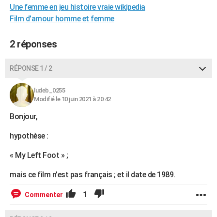
Une femme en jeu histoire vraie wikipedia
City break
Voyage de noces
Climat
Destinations
Voyage nature
Forum
+
PHOTO
Film d'amour homme et femme
GUIDES D'ACHAT
2 réponses
BONS PLANS
RÉPONSE 1 / 2
CARTE DE VOEUX
Carte Bonne année
Carte Pâques
Carte de Noël
Carte Saint-Valentin
Carte d'anniversaire
DICTIONNAIRE
ludeb_0255
Modifié le 10 juin 2021 à 20:42
Biographies
Expressions
Dictionnaire
Citations
Proverbes
PROGRAMME TV
Bonjour,
COPAINS D'AVANT
hypothèse :
Se connecter
Collèges
Universités
Service militaire
S'inscrire
Lycées
Primaires
Entreprises
Avis de recherche
AVIS DE DÉCÈS
« My Left Foot » ;
FORUM
mais ce film n'est pas français ; et il date de 1989.
Lifestyle
Sport
Television
Cinema
Bricolage
Culture
Auto
Voyage
1
Commenter