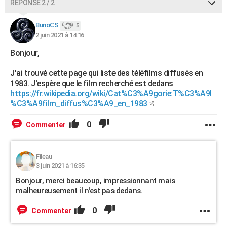
RÉPONSE 2 / 2
BunoCS
5
2 juin 2021 à 14:16
Bonjour,
J'ai trouvé cette page qui liste des téléfilms diffusés en
1983. J'espère que le film recherché est dedans
https://fr.wikipedia.org/wiki/Cat%C3%A9gorie:T%C3%A9l
%C3%A9film_diffus%C3%A9_en_1983
0
Commenter
Fileau
3 juin 2021 à 16:35
Bonjour, merci beaucoup, impressionnant mais
malheureusement il n'est pas dedans.
0
Commenter