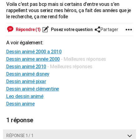
Voila c'est pas bcp mais si certains d'entre vous s'en
City break
Voyage de noces
Climat
Destinations
Voyage nature
Forum
+
PHOTO
rappellent vous seriez mes héros, ça fait des années que je
le recherche, ça me rend folle
GUIDES D'ACHAT
Répondre (1)
Posez votre question
Partager
BONS PLANS
A voir également:
CARTE DE VOEUX
Dessin animé 2000 a 2010
Carte Bonne année
Carte Pâques
Carte de Noël
Carte Saint-Valentin
Carte d'anniversaire
DICTIONNAIRE
Dessin anime année 2000
- Meilleures réponses
Dessin animé 2010
- Meilleures réponses
Biographies
Expressions
Dictionnaire
Citations
Proverbes
PROGRAMME TV
Dessin animé disney
Dessin animé pixar
COPAINS D'AVANT
Dessin animé clémentine
Se connecter
Collèges
Universités
Service militaire
S'inscrire
Lycées
Primaires
Entreprises
Avis de recherche
AVIS DE DÉCÈS
Leo dessin animé
Dessin anime
FORUM
1 réponse
Lifestyle
Sport
Television
Cinema
Bricolage
Culture
Auto
Voyage
RÉPONSE 1 / 1