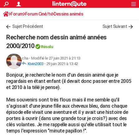
ACTUALITÉS
Forum
Forum Ciné/tv
Dessins animés
Connexion
S'inscrire
Rechercher
Société
Education
Villes
Politique
Faits Divers
Monde
+
SPORT
Sujet Précédent
Sujet Suivant
Football
Cyclisme
Forum
Coupe du monde 2026
Tennis
Rugby
CULTURE
Recherche nom dessin animé années
TNT
Cinéma
Musique
Programme TV
Streaming
Sorties cinéma
+
2000/2010
FINANCE
Résolu
Impôts
Immobilier
Banque
Crédit
Retraite
Epargne
Risques naturels par ville
Assurance
AUTO
cha
-
Modifié le 27 juin 2021 à 21:13
Kivin2003
-
29 juin 2021 à 13:42
Réserver un essai
Berlines
Forum auto
Essais
Citadines
SUV
+
HIGH-TECH
Bonjour, je recherche le nom d'un dessin animé que je
regardais en étant enfant (il devait donc passer entre 2005
Meilleur smartphone
Ordinateurs
Guide high-tech
Mobiles
Internet
Jeux vidéo
+
BRICOLAGE
et 2010 à la télé je pense).
Aménagement intérieur
Cuisine
Jardinage
+
Forum
Extérieur
Salle de bains
Rangement
WEEK-END
Mes souvenirs sont très flous mais il me semble qu'il
s'agissait d'une jeune fille aux cheveux bleu, dans chaque
Escapades
Expositions
Week-end nature
Guides de France
Patrimoine
Musées
+
LIFESTYLE
épisode elle vivait une aventure et il y avait une histoire de
portes à ouvrir (dans une grande tour je crois?) avec des
Bien-être
Mode
+
Art de vivre
Loisirs
Modes de vie
SANTE
clés volantes. Je me rappelle aussi qu'elle utilisait tout le
temps l'expression "minute papillon !".
Guide de la santé
Médicaments
+
Alimentation
Maladies
Sommeil
VOYAGE