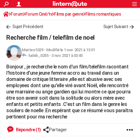
ACTUALITÉS
Forum
Forum Ciné/tv
Films par genre
Connexion
S'inscrire
Films romantiques
Rechercher
Société
Education
Villes
Politique
Faits Divers
Monde
+
SPORT
Sujet Précédent
Sujet Suivant
Football
Cyclisme
Forum
Coupe du monde 2026
Tennis
Rugby
CULTURE
Recherche film / telefilm de noel
TNT
Cinéma
Musique
Programme TV
Streaming
Sorties cinéma
+
FINANCE
Matteo1029
-
Modifié le 1 nov. 2021 à 13:01
ludeb_0255 -
3 nov. 2021 à 03:45
Impôts
Immobilier
Banque
Crédit
Retraite
Epargne
Risques naturels par ville
Assurance
AUTO
Bonjour , je recherche le nom d'un film/telefilm racontant
Réserver un essai
Berlines
Forum auto
Essais
Citadines
SUV
+
HIGH-TECH
l'histoire d'une jeune femme accro au travail dans un
domaine de critique litteraire ,elle est abusive avec ses
Meilleur smartphone
Ordinateurs
Guide high-tech
Mobiles
Internet
Jeux vidéo
+
BRICOLAGE
employees dont une qu'elle viré avant Noël, elle rencontré
une marraine ou ange gardien qui lui montre ce que pourra
Aménagement intérieur
Cuisine
Jardinage
+
Forum
Extérieur
Salle de bains
Rangement
WEEK-END
être son avenir soit dans la solitude ou alors mère avec
enfants et petits enfants .C'est un film dans le genre les
Escapades
Expositions
Week-end nature
Guides de France
Patrimoine
Musées
+
LIFESTYLE
souliers de noelle .En espérant que ce résumé vous paraîtra
pertinent pour ma recherche
Bien-être
Mode
+
Art de vivre
Loisirs
Modes de vie
SANTE
Répondre (1)
Partager
Guide de la santé
Médicaments
+
Alimentation
Maladies
Sommeil
VOYAGE