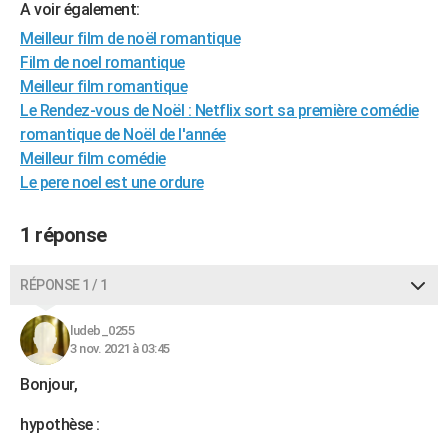
A voir également:
City break
Voyage de noces
Climat
Destinations
Voyage nature
Forum
+
PHOTO
Meilleur film de noël romantique
Film de noel romantique
GUIDES D'ACHAT
Meilleur film romantique
BONS PLANS
Le Rendez-vous de Noël : Netflix sort sa première comédie
romantique de Noël de l'année
CARTE DE VOEUX
Meilleur film comédie
Carte Bonne année
Carte Pâques
Carte de Noël
Carte Saint-Valentin
Carte d'anniversaire
Le pere noel est une ordure
DICTIONNAIRE
Biographies
Expressions
Dictionnaire
Citations
Proverbes
PROGRAMME TV
1 réponse
COPAINS D'AVANT
RÉPONSE 1 / 1
Se connecter
Collèges
Universités
Service militaire
S'inscrire
Lycées
Primaires
Entreprises
Avis de recherche
AVIS DE DÉCÈS
ludeb_0255
FORUM
3 nov. 2021 à 03:45
Bonjour,
Lifestyle
Sport
Television
Cinema
Bricolage
Culture
Auto
Voyage
hypothèse :